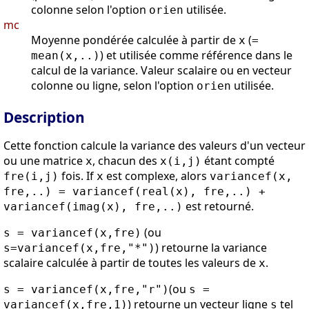
colonne selon l'option
utilisée.
orien
mc
Moyenne pondérée calculée à partir de
(
x
=
) et utilisée comme référence dans le
mean(x,..)
calcul de la variance. Valeur scalaire ou en vecteur
colonne ou ligne, selon l'option
utilisée.
orien
Description
Cette fonction calcule la variance des valeurs d'un vecteur
ou une matrice
, chacun des
étant compté
x
x(i,j)
fois. If
est complexe, alors
fre(i,j)
x
variancef(x,
fre,..) = variancef(real(x), fre,..) +
est retourné.
variancef(imag(x), fre,..)
(ou
s = variancef(x,fre)
) retourne la variance
s=variancef(x,fre,"*")
scalaire calculée à partir de toutes les valeurs de
.
x
(ou
s = variancef(x,fre,"r")
s =
) retourne un vecteur ligne
tel
variancef(x,fre,1)
s