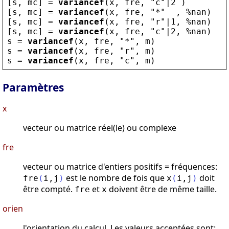
[
s
, 
mc
] = 
variancef
(
x
, 
fre
, 
"
c
"
|2 )
[
s
, 
mc
] = 
variancef
(
x
, 
fre
, 
"
*
"
  , 
%nan
)
[
s
, 
mc
] = 
variancef
(
x
, 
fre
, 
"
r
"
|1, 
%nan
)
[
s
, 
mc
] = 
variancef
(
x
, 
fre
, 
"
c
"
|2, 
%nan
)
s
 = 
variancef
(
x
, 
fre
, 
"
*
"
, 
m
)
s
 = 
variancef
(
x
, 
fre
, 
"
r
"
, 
m
)
s
 = 
variancef
(
x
, 
fre
, 
"
c
"
, 
m
)
Paramètres
x
vecteur ou matrice réel(le) ou complexe
fre
vecteur ou matrice d'entiers positifs = fréquences:
est le nombre de fois que
doit
fre
(
i
,
j
)
x
(
i
,
j
)
être compté.
et
doivent être de même taille.
fre
x
orien
l'orientation du calcul. Les valeurs acceptées sont: