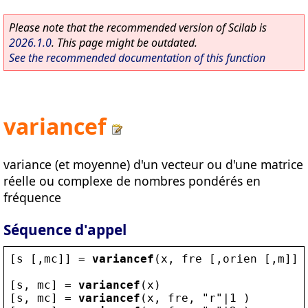
Please note that the recommended version of Scilab is
2026.1.0
. This page might be outdated.
See the recommended documentation of this function
variancef
variance (et moyenne) d'un vecteur ou d'une matrice
réelle ou complexe de nombres pondérés en
fréquence
Séquence d'appel
[
s
 [,
mc
]] = 
variancef
(
x
, 
fre
 [,
orien
 [,
m
]])
[
s
, 
mc
] = 
variancef
(
x
)
[
s
, 
mc
] = 
variancef
(
x
, 
fre
, 
"
r
"
|1 )