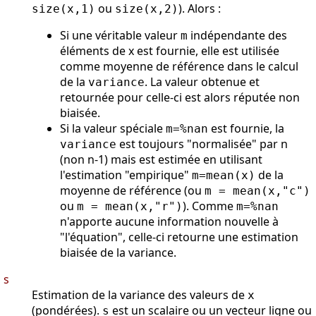
ou
). Alors :
size(x,1)
size(x,2)
Si une véritable valeur
indépendante des
m
éléments de x est fournie, elle est utilisée
comme moyenne de référence dans le calcul
de la
. La valeur obtenue et
variance
retournée pour celle-ci est alors réputée non
biaisée.
Si la valeur spéciale
est fournie, la
m=%nan
est toujours "normalisée" par n
variance
(non n-1) mais est estimée en utilisant
l'estimation "empirique"
de la
m=mean(x)
moyenne de référence (ou
m = mean(x,"c")
ou
). Comme
m = mean(x,"r")
m=%nan
n'apporte aucune information nouvelle à
"l'équation", celle-ci retourne une estimation
biaisée de la variance.
s
Estimation de la variance des valeurs de
x
(pondérées).
est un scalaire ou un vecteur ligne ou
s