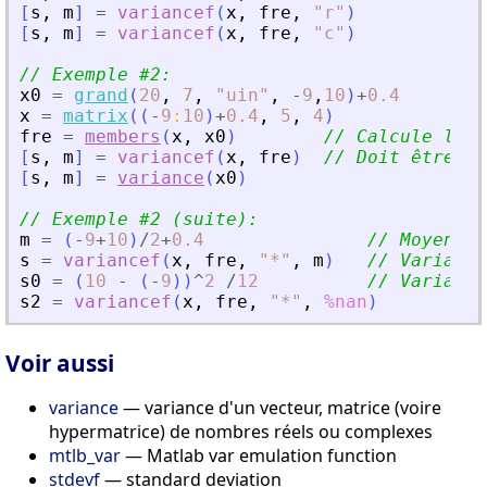
[
s
,
m
]
=
variancef
(
x
,
fre
,
"
r
"
)
[
s
,
m
]
=
variancef
(
x
,
fre
,
"
c
"
)
// Exemple #2:
x0
=
grand
(
20
,
7
,
"
uin
"
,
-
9
,
10
)
+
0.4
x
=
matrix
(
(
-
9
:
10
)
+
0.4
,
5
,
4
)
fre
=
members
(
x
,
x0
)
// Calcule les 
[
s
,
m
]
=
variancef
(
x
,
fre
)
// Doit être ég
[
s
,
m
]
=
variance
(
x0
)
// Exemple #2 (suite):
m
=
(
-
9
+
10
)
/
2
+
0.4
// Moyenne 
s
=
variancef
(
x
,
fre
,
"
*
"
,
m
)
// Variance
s0
=
(
10
-
(
-
9
)
)
^
2
/
12
// Variance
s2
=
variancef
(
x
,
fre
,
"
*
"
,
%nan
)
Voir aussi
variance
— variance d'un vecteur, matrice (voire
hypermatrice) de nombres réels ou complexes
mtlb_var
— Matlab var emulation function
stdevf
— standard deviation