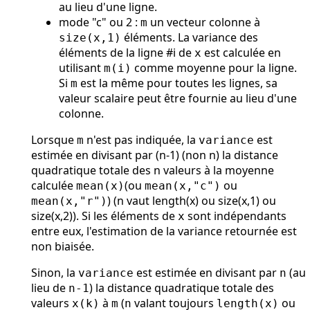
au lieu d'une ligne.
mode "c" ou 2 :
un vecteur colonne à
m
éléments. La variance des
size(x,1)
éléments de la ligne #i de
est calculée en
x
utilisant
comme moyenne pour la ligne.
m(i)
Si
est la même pour toutes les lignes, sa
m
valeur scalaire peut être fournie au lieu d'une
colonne.
Lorsque
n'est pas indiquée, la
est
m
variance
estimée en divisant par (n-1) (non n) la distance
quadratique totale des n valeurs à la moyenne
calculée
(ou
ou
mean(x)
mean(x,"c")
) (n vaut length(x) ou size(x,1) ou
mean(x,"r")
size(x,2)). Si les éléments de
sont indépendants
x
entre eux, l'estimation de la variance retournée est
non biaisée.
Sinon, la
est estimée en divisant par
(au
variance
n
lieu de
) la distance quadratique totale des
n-1
valeurs
à
(
valant toujours
ou
x(k)
m
n
length(x)