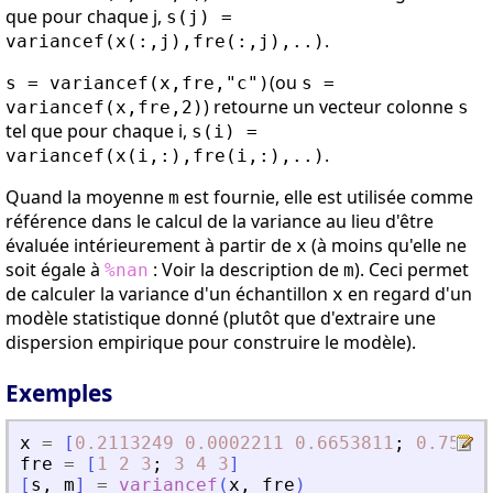
que pour chaque j,
s(j) =
.
variancef(x(:,j),fre(:,j),..)
(ou
s = variancef(x,fre,"c")
s =
) retourne un vecteur colonne
variancef(x,fre,2)
s
tel que pour chaque i,
s(i) =
.
variancef(x(i,:),fre(i,:),..)
Quand la moyenne
est fournie, elle est utilisée comme
m
référence dans le calcul de la variance au lieu d'être
évaluée intérieurement à partir de
(à moins qu'elle ne
x
soit égale à
: Voir la description de
). Ceci permet
%nan
m
de calculer la variance d'un échantillon
en regard d'un
x
modèle statistique donné (plutôt que d'extraire une
dispersion empirique pour construire le modèle).
Exemples
x
=
[
0.2113249
0.0002211
0.6653811
;
0.75604
fre
=
[
1
2
3
;
3
4
3
]
[
s
,
m
]
=
variancef
(
x
,
fre
)