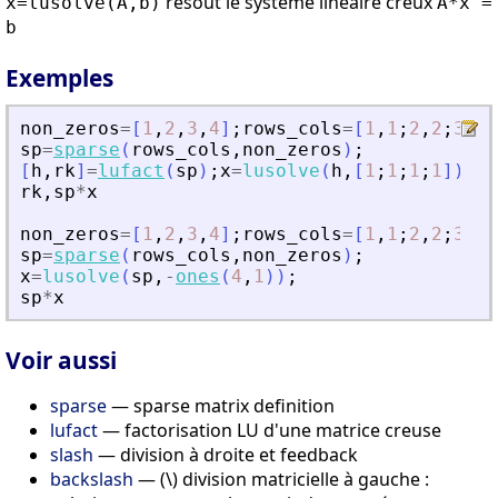
résout le système linéaire creux
x=lusolve(A,b)
A*x =
b
Exemples
non_zeros
=
[
1
,
2
,
3
,
4
]
;
rows_cols
=
[
1
,
1
;
2
,
2
;
3
,
3
;
sp
=
sparse
(
rows_cols
,
non_zeros
)
;
[
h
,
rk
]
=
lufact
(
sp
)
;
x
=
lusolve
(
h
,
[
1
;
1
;
1
;
1
]
)
;
lu
rk
,
sp
*
x
non_zeros
=
[
1
,
2
,
3
,
4
]
;
rows_cols
=
[
1
,
1
;
2
,
2
;
3
,
3
;
sp
=
sparse
(
rows_cols
,
non_zeros
)
;
x
=
lusolve
(
sp
,
-
ones
(
4
,
1
)
)
;
sp
*
x
Voir aussi
sparse
— sparse matrix definition
lufact
— factorisation LU d'une matrice creuse
slash
— division à droite et feedback
backslash
— (\) division matricielle à gauche :