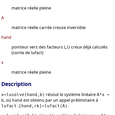
matrice réelle pleine
A
matrice réelle carrée creuse inversible
hand
pointeur vers des facteurs L,U creux déjà calculés
(sortie de lufact)
x
matrice réelle pleine
Description
résout le système linéaire
x=lusolve(hand,b)
A*x =
, où
est obtenu par un appel préliminaire à
b
hand
:
.
lufact
[hand,rk]=lufact(A)