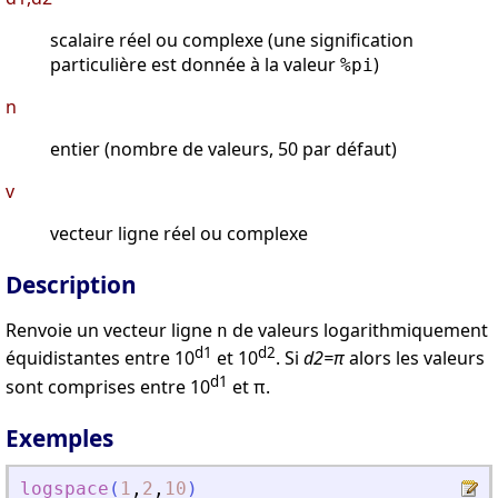
scalaire réel ou complexe (une signification
particulière est donnée à la valeur
)
%pi
n
entier (nombre de valeurs, 50 par défaut)
v
vecteur ligne réel ou complexe
Description
Renvoie un vecteur ligne
de valeurs logarithmiquement
n
d1
d2
équidistantes entre 10
et 10
. Si
d2=π
alors les valeurs
d1
sont comprises entre 10
et π.
Exemples
logspace
(
1
,
2
,
10
)