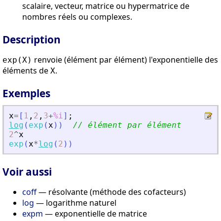
scalaire, vecteur, matrice ou hypermatrice de
nombres réels ou complexes.
Description
renvoie (élément par élément) l'exponentielle des
exp(X)
éléments de
.
X
Exemples
x
=
[
1
,
2
,
3
+
%i
]
;
log
(
exp
(
x
)
)
// élément par élément
2
^
x
exp
(
x
*
log
(
2
)
)
Voir aussi
coff
— résolvante (méthode des cofacteurs)
log
— logarithme naturel
expm
— exponentielle de matrice