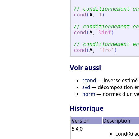
// conditionnement en
cond
(
A
,
1
)
// conditionnement en
cond
(
A
,
%inf
)
// conditionnement en
cond
(
A
,
'
fro
'
)
Voir aussi
rcond
— inverse estimé
svd
— décomposition en 
norm
— normes d'un vec
Historique
Version
Description
5.4.0
cond(X) a