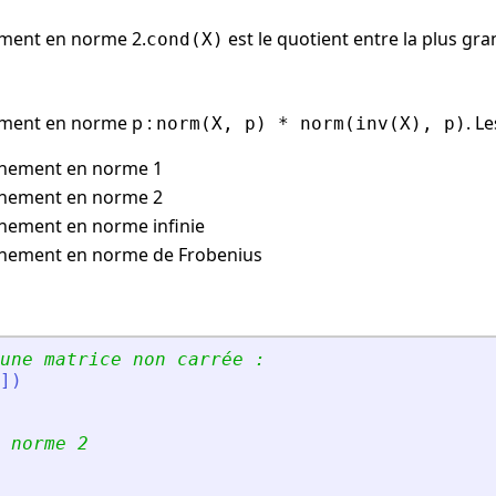
ement en norme 2.
est le quotient entre la plus gra
cond(X)
ement en norme p :
. L
norm(X, p) * norm(inv(X), p)
nnement en norme 1
nnement en norme 2
nement en norme infinie
nnement en norme de Frobenius
une matrice non carrée :
]
)
 norme 2