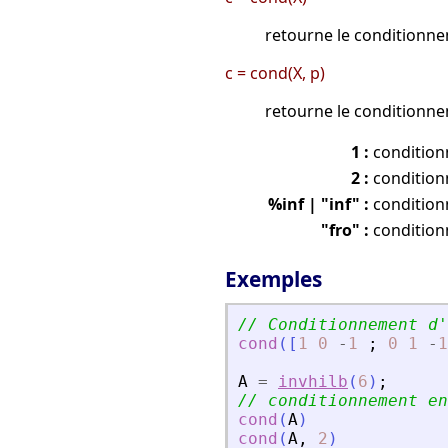
retourne le conditionn
c = cond(X, p)
retourne le conditionn
1 :
conditio
2 :
conditio
%inf | "inf" :
condition
"fro" :
conditio
Exemples
// Conditionnement d
'
cond
(
[
1
0
-
1
;
0
1
-
1
A
=
invhilb
(
6
)
;
// conditionnement en
cond
(
A
)
cond
(
A
,
2
)