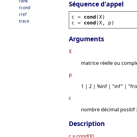
rank
Séquence d'appel
rcond
rref
c
 = 
cond
(
X
)
trace
c
 = 
cond
(
X
, 
p
)
Arguments
X
matrice réelle ou compl
p
1 | 2 | %inf | "inf" | "f
c
nombre décimal positif 
Description
c = cond(X)