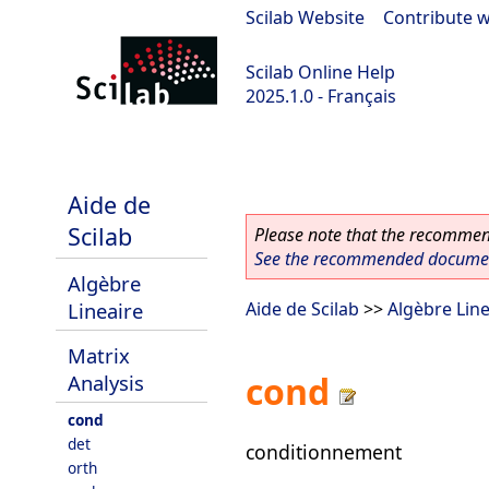
Scilab Website
|
Contribute w
Scilab Online Help
2025.1.0 - Français
scilab-branch-2025.1
Aide de
Scilab
Please note that the recommend
See the recommended document
Algèbre
Lineaire
Aide de Scilab
>>
Algèbre Line
Matrix
cond
Analysis
cond
det
conditionnement
orth