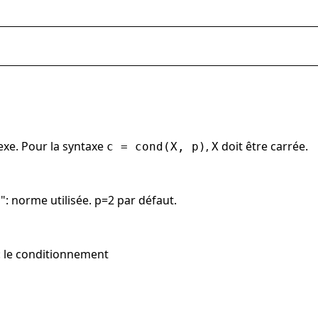
exe. Pour la syntaxe
,
doit être carrée.
c = cond(X, p)
X
ro": norme utilisée. p=2 par défaut.
: le conditionnement