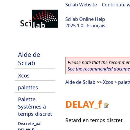
Scilab Website
|
Contribute w
Scilab Online Help
2025.1.0 - Français
scilab-branch-2025.1
Aide de
Scilab
Please note that the recommend
See the recommended document
Xcos
Aide de Scilab
>>
Xcos
>
palet
palettes
Palette
DELAY_f
Systèmes à
temps discret
Retard en temps discret
Discrete_pal
DELAY_f