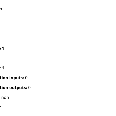
n
e 1
e 1
tion inputs:
0
tion outputs:
0
:
non
n