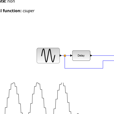
ate:
non
 function:
csuper