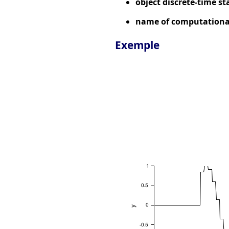
object discrete-time st
name of computational
Exemple