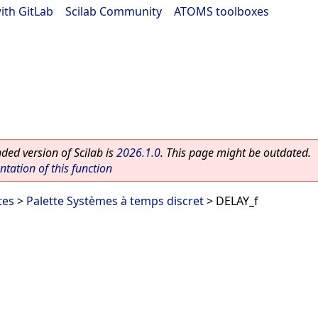
ith GitLab
|
Scilab Community
|
ATOMS toolboxes
ed version of Scilab is
2026.1.0
. This page might be outdated.
ation of this function
tes
>
Palette Systèmes à temps discret
> DELAY_f