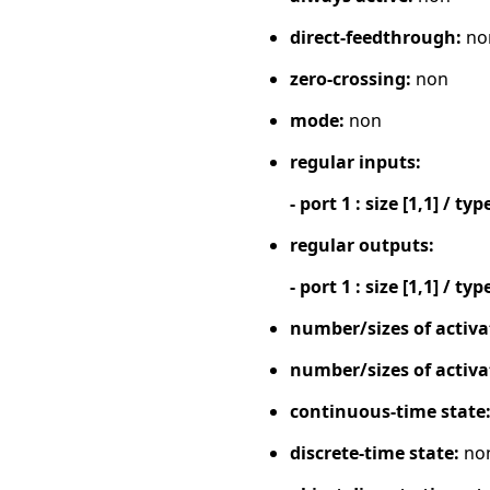
direct-feedthrough:
no
zero-crossing:
non
mode:
non
regular inputs:
- port 1 : size [1,1] / typ
regular outputs:
- port 1 : size [1,1] / typ
number/sizes of activa
number/sizes of activa
continuous-time state
discrete-time state:
no