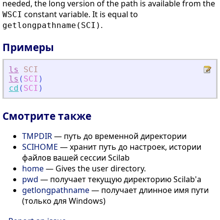
needed, the long version of the path is available from the
constant variable. It is equal to
WSCI
.
getlongpathname(SCI)
Примеры
ls
SCI
ls
(
SCI
)
cd
(
SCI
)
Смотрите также
TMPDIR
— путь до временной директории
SCIHOME
— хранит путь до настроек, истории
файлов вашей сессии Scilab
home
— Gives the user directory.
pwd
— получает текущую директорию Scilab'а
getlongpathname
— получает длинное имя пути
(только для Windows)