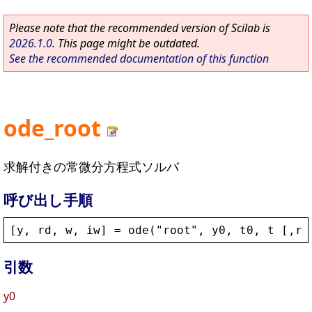
Please note that the recommended version of Scilab is
2026.1.0
. This page might be outdated.
See the recommended documentation of this function
ode_root
求解付きの常微分方程式ソルバ
呼び出し手順
[
y
, 
rd
, 
w
, 
iw
] = 
ode
(
"
root
"
, 
y0
, 
t0
, 
t
 [,
rt
引数
y0