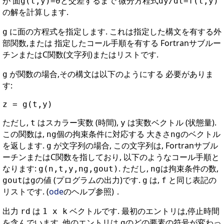
が 面
と交差するまで 微分方程式
g(t,y)=0
dy/dt=f(t,y)
の解を計算します.
に面の方程式を指定します. これは指定した構文を有する外
g
部関数,または 指定したコール手順を有する Fortranサブルー
チンまたはC関数(文字列)またはリストです.
が関数の場合,その構文は以下のようにする 必要がありま
g
す:
ただし,
はスカラー実数 (時間),
は実数ベクトル (状態量).
t
y
この関数は,
個の拘束条件に対応する 大きさ
のベクトル
ng
ng
を返します.
が文字列の場合, この文字列は, Fortranサブル
g
ーチンまたはC関数を指しており, 以下のようなコール手順と
なります:
. ただし,
は拘束条件の数,
g(n,t,y,ng,gout)
ng
は
の値 (プログラムの出力)です.
は,
と同じ表記の
gout
g
g
f
リストです. (
ode
のヘルプ参照)．
出力
は
ベクトルです. 最初のエントリは,停止時間
rd
1 x k
を含んでいます. 他のエントリは,
のどの要素の符号が変わっ
g