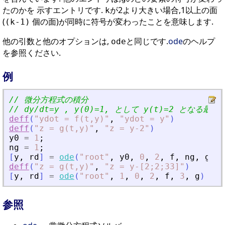
たのかを 示すエントリです.
が2より大きい場合,1以上の面
k
(
個の面)が同時に符号が変わったことを意味します.
(k-1)
他の引数と他のオプションは,
と同じです.
ode
のヘルプ
ode
を参照ください.
例
// 微分方程式の積分
// dy/dt=y , y(0)=1, として y(t)=2 となる
deff
(
"
ydot = f(t,y)
"
,
"
ydot = y
"
)
deff
(
"
z = g(t,y)
"
,
"
z = y-2
"
)
y0
=
1
;
ng
=
1
;
[
y
,
rd
]
=
ode
(
"
root
"
,
y0
,
0
,
2
,
f
,
ng
,
g
)
deff
(
"
z = g(t,y)
"
,
"
z = y-[2;2;33]
"
)
[
y
,
rd
]
=
ode
(
"
root
"
,
1
,
0
,
2
,
f
,
3
,
g
)
参照