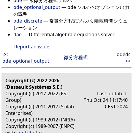
ode
— 常微分方程式ソルバ
ode_optional_output
— ode ソルバのオプション出力
の説明
ode_discrete
— 常微分方程式ソルバ, 離散時間シミュ
レーション
dae
— Differential algebraic equations solver
Report an issue
<<
odedc
微分方程式
ode_optional_output
>>
Copyright (c) 2022-2026
(Dassault Systèmes S.E.)
Copyright (c) 2017-2022 (ESI
Last updated:
Group)
Thu Oct 24 11:17:40
Copyright (c) 2011-2017 (Scilab
CEST 2024
Enterprises)
Copyright (c) 1989-2012 (INRIA)
Copyright (c) 1989-2007 (ENPC)
with
contributors