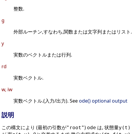
整数.
g
外部ルーチン,すなわち,関数または文字列またはリスト.
y
実数のベクトルまたは行列.
rd
実数ベクトル.
w, iw
実数ベクトル.(入力/出力). See
ode() optional output
説明
この構文により (最初の引数が
)
は, 状態量
"root"
ode
y(t)