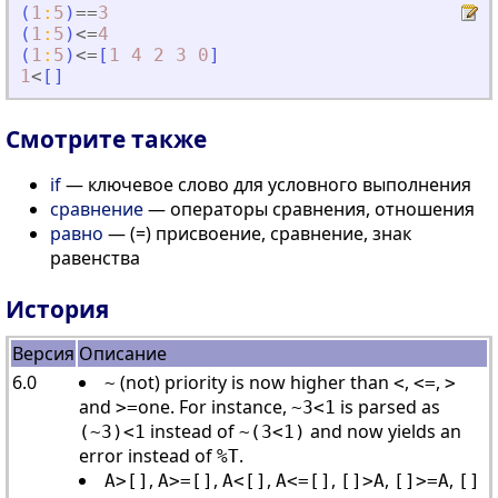
(
1
:
5
)
==
3
(
1
:
5
)
<=
4
(
1
:
5
)
<=
[
1
4
2
3
0
]
1
<
[
]
Смотрите также
if
— ключевое слово для условного выполнения
сравнение
— операторы сравнения, отношения
равно
— (=) присвоение, сравнение, знак
равенства
История
Версия
Описание
6.0
(not) priority is now higher than
,
,
~
<
<=
>
and
one. For instance,
is parsed as
>=
~3<1
instead of
and now yields an
(~3)<1
~(3<1)
error instead of
.
%T
,
,
,
,
,
,
A>[]
A>=[]
A<[]
A<=[]
[]>A
[]>=A
[]