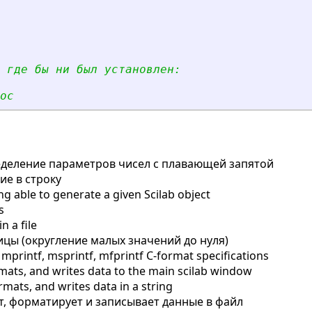
 где бы ни был установлен:
ос
деление параметров чисел с плавающей запятой
е в строку
ng able to generate a given Scilab object
s
n a file
ы (округление малых значений до нуля)
mprintf, msprintf, mfprintf C-format specifications
mats, and writes data to the main scilab window
mats, and writes data in a string
, форматирует и записывает данные в файл