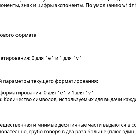
споненты, знак и цифры экспоненты. По умолчанию
widt
нового формата
атирования: 0 для
и 1 для
'e'
'v'
й параметры текущего форматирования:
форматирования: 0 для
и 1 для
'e'
'v'
: Количество символов, используемых для выдачи каждо
вещественная и мнимые десятичные части выдаются в с
довательно, грубо говоря в два раза больше (плюс один