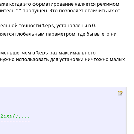
аже когда это форматирование является режимом
итель "." пропущен. Это позволяет отличить их от
тельной точности
, установлены в 0.
%eps
яется глобальным параметром: где бы вы его ни
о меньше, чем в
раз максимального
%eps
нужно использовать для установки ничтожно малых
i2exp(),...
-----------