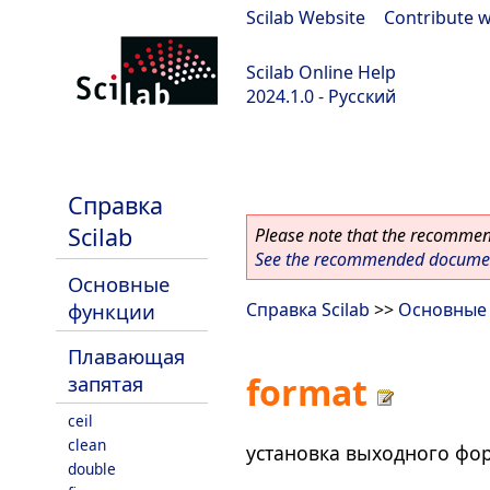
Scilab Website
|
Contribute w
Scilab Online Help
2024.1.0 - Русский
scilab-2024.1.0
Справка
Scilab
Please note that the recommend
See the recommended document
Основные
функции
Справка Scilab
>>
Основные
Плавающая
format
запятая
ceil
clean
установка выходного фо
double