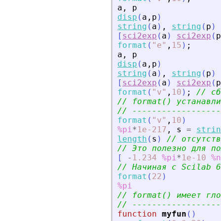
a
,
p
disp
(
a
,
p
)
string
(
a
)
,
string
(
p
)
[
sci2exp
(
a
)
sci2exp
(
p
format
(
"
e
"
,
15
)
;
a
,
p
disp
(
a
,
p
)
string
(
a
)
,
string
(
p
)
[
sci2exp
(
a
)
sci2exp
(
p
format
(
"
v
"
,
10
)
;
// сб
// format() устанавли
// ------------------
format
(
"
v
"
,
10
)
%pi
*
1e-217
,
s
=
strin
length
(
s
)
// отсутств
// Это полезно для по
[
-
1.234
%pi
*
1e-10
%n
// Начиная с Scilab 6
format
(
22
)
%pi
// format() имеет гло
// ------------------
function
myfun
(
)