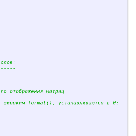
волов:
------
ого отображения матриц
е широким format(), устанавливаются в 0: