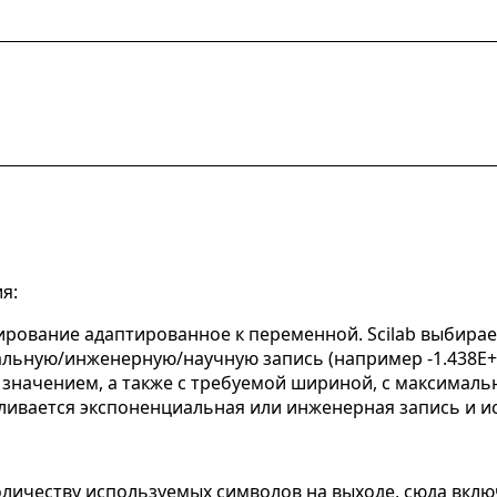
я:
тирование адаптированное к переменной. Scilab выбирае
льную/инженерную/научную запись (например -1.438E+02
начением, а также с требуемой шириной, с максималь
вливается экспоненциальная или инженерная запись и ис
личеству используемых символов на выходе, сюда включ