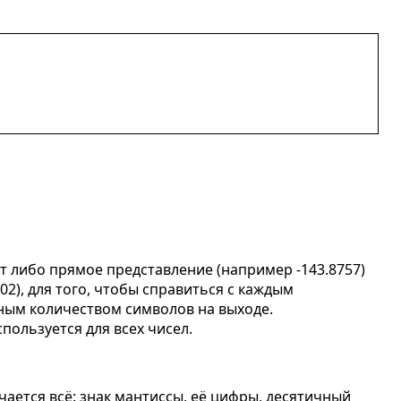
т либо прямое представление (например -143.8757)
), для того, чтобы справиться с каждым
ным количеством символов на выходе.
пользуется для всех чисел.
ается всё: знак мантиссы, её цифры, десятичный