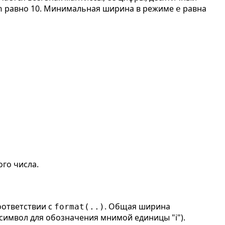
равно 10. Минимальная ширина в режиме
равна
h
e
го числа.
оответствии с
. Общая ширина
format(..)
 символ для обозначения мнимой единицы "i").