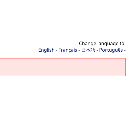
Change language to:
English
-
Français
-
日本語
-
Português
-