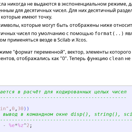
ла никогда не выдаются в экспоненциальном режиме, д
нным для десятичных чисел. Для них десятичный раздел
 которые имеют точку.
символы, которые могут быть отображены ниже относи
ятичных чисел по умолчанию с помощью
явл
format(..)
ом применяться везде в Scilab и Xcos.
режиме "формат переменной", вектор, элементы которог
ентов, отображались как "0". Теперь функцию
не 
clean
ается в расчёт для кодированных целых чисел
-------------------------------------------
in
"
,
0
,
30
)
)
 вывод в командном окне disp(), string(), sc
--------------------------------------------
-
%e
*
%z
^
2
;