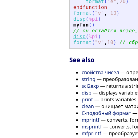
format
(
"
e
"
,
20
)
endfunction
format
(
"
v
"
,
10
)
disp
(
%pi
)
myfun
(
)
// он остаётся везде,
disp
(
%pi
)
format
(
"
v
"
,
10
)
// сбр
See also
свойства чисел
— опре
string
— преобразовани
sci2exp
— returns a stri
disp
— displays variable
print
— prints variables i
clean
— очищает матриц
C-подобный формат
— 
mprintf
— converts, for
msprintf
— converts, for
mfprintf
— преобразует