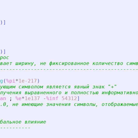
)
]
)
]
рос
вает ширину, не фиксированное количество сим
--------------------------------------------
g
(
%pi
*
1e-217
)
ующим символом является явный знак 
"
+
"
лучения выравненного и полностью информативн
an
;
%e
*
1e137
-
%inf
54312
]
.0, не имеющие значения символы, отображаемы
бальное влияние
----------