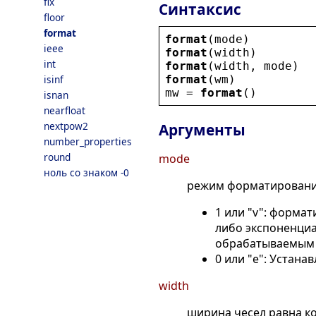
fix
Синтаксис
floor
format
format
(
mode
)
ieee
format
(
width
)
int
format
(
width
, 
mode
)
format
(
wm
)
isinf
mw
 = 
format
()
isnan
nearfloat
nextpow2
Аргументы
number_properties
round
mode
ноль со знаком -0
режим форматировани
1 или "v": форма
либо экспоненциа
обрабатываемым з
0 или "e": Устана
width
ширина чесел равна ко