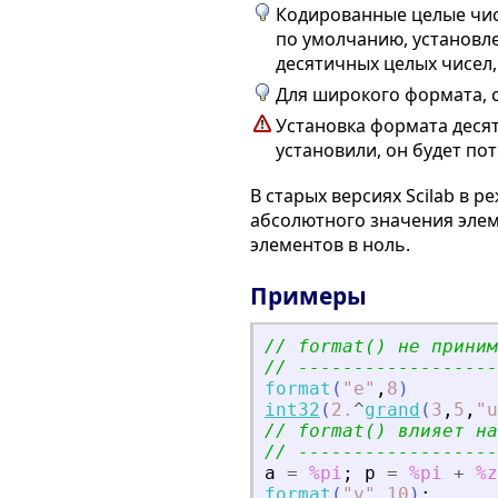
Кодированные целые чис
по умолчанию, установле
десятичных целых чисел,
Для широкого формата, 
Установка формата дес
установили, он будет пот
В старых версиях Scilab в 
абсолютного значения элем
элементов в ноль.
Примеры
// format() не приним
// ------------------
format
(
"
e
"
,
8
)
int32
(
2.
^
grand
(
3
,
5
,
"
u
// format() влияет на
// ------------------
a
=
%pi
;
p
=
%pi
+
%z
format
(
"
v
"
,
10
)
;