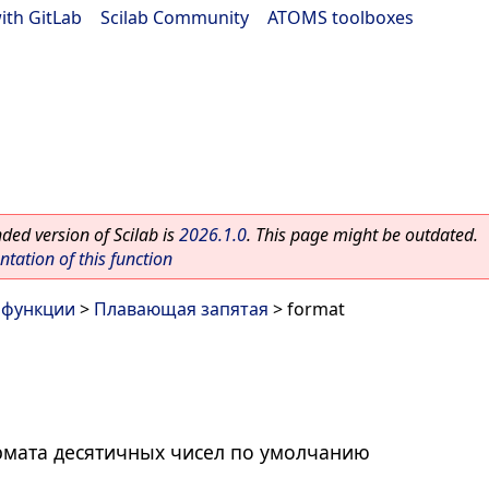
ith GitLab
|
Scilab Community
|
ATOMS toolboxes
ed version of Scilab is
2026.1.0
. This page might be outdated.
ation of this function
 функции
>
Плавающая запятая
> format
рмата десятичных чисел по умолчанию