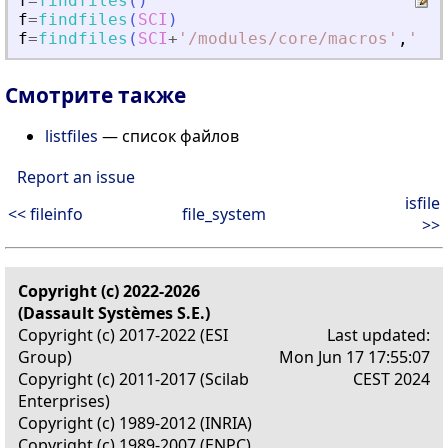
f
=
findfiles
(
)
f
=
findfiles
(
SCI
)
f
=
findfiles
(
SCI
+
'
/modules/core/macros
'
,
'
*.s
Смотрите также
listfiles
— список файлов
Report an issue
isfile
<< fileinfo
file_system
>>
Copyright (c) 2022-2026
(Dassault Systèmes S.E.)
Copyright (c) 2017-2022 (ESI
Last updated:
Group)
Mon Jun 17 17:55:07
Copyright (c) 2011-2017 (Scilab
CEST 2024
Enterprises)
Copyright (c) 1989-2012 (INRIA)
Copyright (c) 1989-2007 (ENPC)