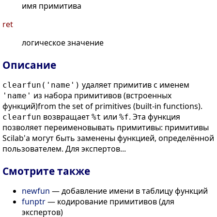
имя примитива
ret
логическое значение
Описание
удаляет примитив с именем
clearfun('name')
из набора примитивов (встроенных
'name'
функций)from the set of primitives (built-in functions).
возвращает
или
. Эта функция
clearfun
%t
%f
позволяет переименовывать примитивы: примитивы
Scilab'а могут быть заменены функцией, определённой
пользователем. Для экспертов...
Смотрите также
newfun
— добавление имени в таблицу функций
funptr
— кодирование примитивов (для
экспертов)