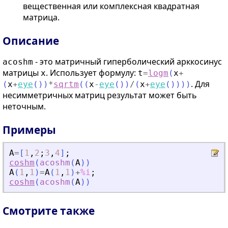
вещественная или комплексная квадратная
матрица.
Описание
- это матричный гиперболический арккосинус
acoshm
матрицы
. Использует формулу:
x
t
=
logm
(
x
+
. Для
(
x
+
eye
(
)
)
*
sqrtm
(
(
x
-
eye
(
)
)
/
(
x
+
eye
(
)
)
)
)
несимметричных матриц результат может быть
неточным.
Примеры
A
=
[
1
,
2
;
3
,
4
]
;
coshm
(
acoshm
(
A
)
)
A
(
1
,
1
)
=
A
(
1
,
1
)
+
%i
;
coshm
(
acoshm
(
A
)
)
Смотрите также