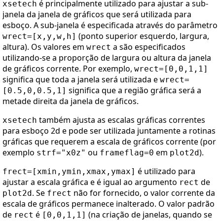
é principalmente utilizado para ajustar a sub-
xsetech
janela da janela de gráficos que será utilizada para
esboço. A sub-janela é especificada através do parâmetro
(ponto superior esquerdo, largura,
wrect=[x,y,w,h]
altura). Os valores em
a são especificados
wrect
utilizando-se a proporção de largura ou altura da janela
de gráficos corrente. Por exemplo,
wrect=[0,0,1,1]
significa que toda a janela será utilizada e
wrect=
significa que a região gráfica será a
[0.5,0,0.5,1]
metade direita da janela de gráficos.
também ajusta as escalas gráficas correntes
xsetech
para esboço 2d e pode ser utilizada juntamente a rotinas
gráficas que requerem a escala de gráficos corrente (por
exemplo
ou
em
).
strf="x0z"
frameflag=0
plot2d
é utilizado para
frect=[xmin,ymin,xmax,ymax]
ajustar a escala gráfica e é igual ao argumento
de
rect
. Se
não for fornecido, o valor corrente da
plot2d
frect
escala de gráficos permanece inalterado. O valor padrão
de
é
(na criação de janelas, quando se
rect
[0,0,1,1]