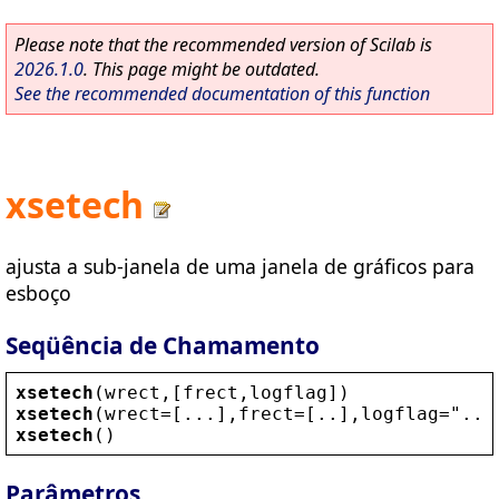
Please note that the recommended version of Scilab is
2026.1.0
. This page might be outdated.
See the recommended documentation of this function
xsetech
ajusta a sub-janela de uma janela de gráficos para
esboço
Seqüência de Chamamento
xsetech
(
wrect
,[
frect
,
logflag
])
xsetech
(
wrect
=[...],
frect
=[..],
logflag
=
"
..
"
xsetech
()
Parâmetros