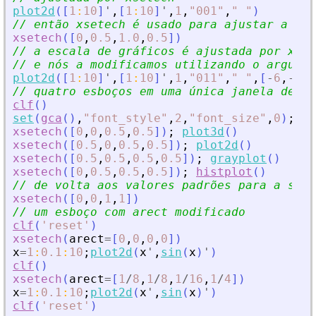
plot2d
(
[
1
:
10
]
'
,
[
1
:
10
]
'
,
1
,
"
001
"
,
"
"
)
// então xsetech é usado para ajustar a seg
xsetech
(
[
0
,
0.5
,
1.0
,
0.5
]
)
// a escala de gráficos é ajustada por xset
// e nós a modificamos utilizando o argumen
plot2d
(
[
1
:
10
]
'
,
[
1
:
10
]
'
,
1
,
"
011
"
,
"
"
,
[
-
6
,
-
6
,
6
// quatro esboços em uma única janela de gr
clf
(
)
set
(
gca
(
)
,
"
font_style
"
,
2
,
"
font_size
"
,
0
)
;
xsetech
(
[
0
,
0
,
0.5
,
0.5
]
)
;
plot3d
(
)
xsetech
(
[
0.5
,
0
,
0.5
,
0.5
]
)
;
plot2d
(
)
xsetech
(
[
0.5
,
0.5
,
0.5
,
0.5
]
)
;
grayplot
(
)
xsetech
(
[
0
,
0.5
,
0.5
,
0.5
]
)
;
histplot
(
)
// de volta aos valores padrões para a sub-
xsetech
(
[
0
,
0
,
1
,
1
]
)
// um esboço com arect modificado
clf
(
'
reset
'
)
xsetech
(
arect
=
[
0
,
0
,
0
,
0
]
)
x
=
1
:
0.1
:
10
;
plot2d
(
x
'
,
sin
(
x
)
'
)
clf
(
)
xsetech
(
arect
=
[
1
/
8
,
1
/
8
,
1
/
16
,
1
/
4
]
)
x
=
1
:
0.1
:
10
;
plot2d
(
x
'
,
sin
(
x
)
'
)
clf
(
'
reset
'
)