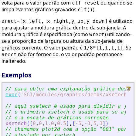
volta para o valor padrão com
ou quando se
clf reset
limpa eventos gráficos gravados
).
clf()
é utilizado
arect=[x_left, x_right,y_up,y_down]
para ajustar a moldura gráfica dentro da sub-janela. A
moldura gráfica é especificada (como
) utilizando-
wrect
se a proporção de largura ou altura da sub-janela de
gráficos corrente. O valor padrão é
. Se
1/8*[1,1,1,1]
não for fornecido, o valor padrão permanece
arect
inalterado.
Exemplos
// para obter uma explanação gráfica dos pa
exec
(
'
SCI/modules/graphics/demos/xsetechfig
// aqui xsetech é usado para dividir a jane
// o primeiro xsetech é usado para se ajust
// e a escala de gráficos corrente
xsetech
(
[
0
,
0
,
1.0
,
0.5
]
,
[
-
5
,
-
3
,
5
,
3
]
)
// chamamos plot2d com a opção 
"
001
"
 para u
// ajustada por xsetech