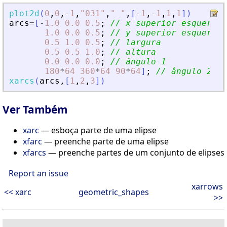
plot2d
(
0
,
0
,
-
1
,
"
031
"
,
"
"
,
[
-
1
,
-
1
,
1
,
1
]
)
arcs
=
[
-
1.0
0.0
0.5
;
// x superior esquerdo
1.0
0.0
0.5
;
// y superior esquerdo
0.5
1.0
0.5
;
// largura
0.5
0.5
1.0
;
// altura
0.0
0.0
0.0
;
// ângulo 1
180
*
64
360
*
64
90
*
64
]
;
// ângulo 2
xarcs
(
arcs
,
[
1
,
2
,
3
]
)
Ver Também
xarc
— esboça parte de uma elipse
xfarc
— preenche parte de uma elipse
xfarcs
— preenche partes de um conjunto de elipses
Report an issue
xarrows
<< xarc
geometric_shapes
>>