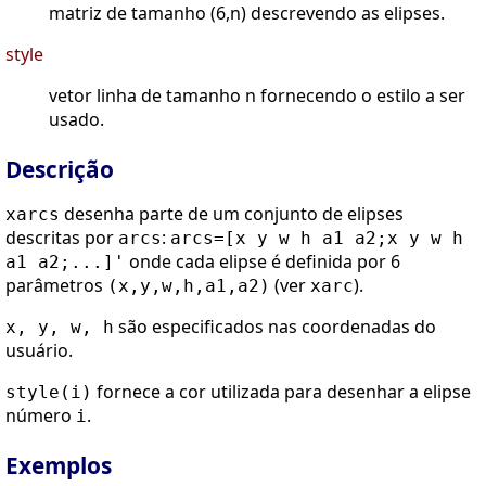
matriz de tamanho (6,n) descrevendo as elipses.
style
vetor linha de tamanho n fornecendo o estilo a ser
usado.
Descrição
desenha parte de um conjunto de elipses
xarcs
descritas por
:
arcs
arcs=[x y w h a1 a2;x y w h
onde cada elipse é definida por 6
a1 a2;...]'
parâmetros
(ver
).
(x,y,w,h,a1,a2)
xarc
são especificados nas coordenadas do
x, y, w, h
usuário.
fornece a cor utilizada para desenhar a elipse
style(i)
número
.
i
Exemplos