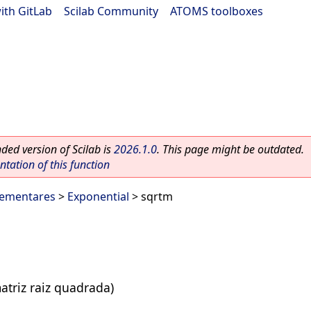
ith GitLab
|
Scilab Community
|
ATOMS toolboxes
ed version of Scilab is
2026.1.0
. This page might be outdated.
ation of this function
lementares
>
Exponential
> sqrtm
atriz raiz quadrada)