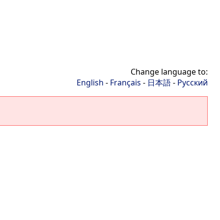
Change language to:
English
-
Français
-
日本語
-
Русский