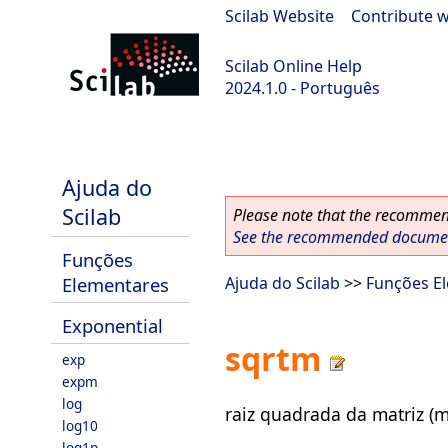
Scilab Website
|
Contribute w
Scilab Online Help
2024.1.0 - Português
scilab-2024.1.0
Ajuda do
Scilab
Please note that the recommend
See the recommended document
Funções
Elementares
Ajuda do Scilab
>>
Funções E
Exponential
sqrtm
exp
expm
log
raiz quadrada da matriz (m
log10
log1p