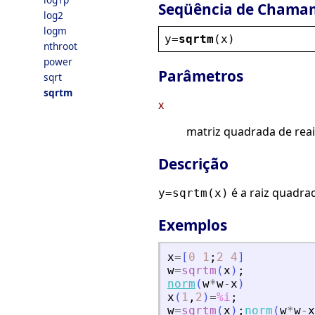
Seqüência de Chama
log2
logm
y
=
sqrtm
(
x
)
nthroot
power
Parâmetros
sqrt
sqrtm
x
matriz quadrada de rea
Descrição
é a raiz quadra
y=sqrtm(x)
Exemplos
x
=
[
0
1
;
2
4
]
w
=
sqrtm
(
x
)
;
norm
(
w
*
w
-
x
)
x
(
1
,
2
)
=
%i
;
w
=
sqrtm
(
x
)
;
norm
(
w
*
w
-
x