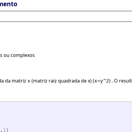
mento
is ou complexos
da da matriz
(matriz raiz quadrada de x) (
) . O resu
x
x=y^2
,
1
)