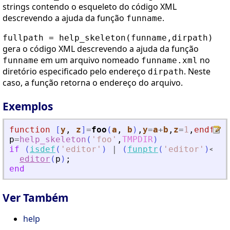
strings contendo o esqueleto do código XML
descrevendo a ajuda da função
.
funname
fullpath = help_skeleton(funname,dirpath)
gera o código XML descrevendo a ajuda da função
em um arquivo nomeado
no
funname
funname.xml
diretório especificado pelo endereço
. Neste
dirpath
caso, a função retorna o endereço do arquivo.
Exemplos
function
[
y
, 
z
]
=
foo
(
a
, 
b
)
,
y
=
a
+
b
,
z
=
1
,
endfunc
p
=
help_skeleton
(
'
foo
'
,
TMPDIR
)
if
(
isdef
(
'
editor
'
)
|
(
funptr
(
'
editor
'
)
<>
0
)
editor
(
p
)
;
end
Ver Também
help