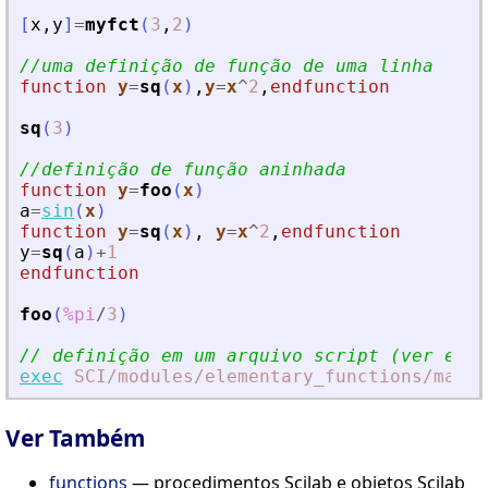
[
x
,
y
]
=
myfct
(
3
,
2
)
//uma definição de função de uma linha
function
y
=
sq
(
x
)
,
y
=
x
^
2
,
endfunction
sq
(
3
)
//definição de função aninhada
function
y
=
foo
(
x
)
a
=
sin
(
x
)
function
y
=
sq
(
x
)
,
y
=
x
^
2
,
endfunction
y
=
sq
(
a
)
+
1
endfunction
foo
(
%pi
/
3
)
// definição em um arquivo script (ver exec
exec
SCI
/modules
/elementary_functions
/macro
Ver Também
functions
— procedimentos Scilab e objetos Scilab