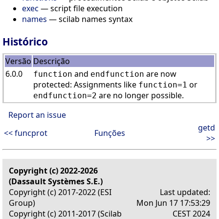
exec
— script file execution
names
— scilab names syntax
Histórico
Versão
Descrição
6.0.0
and
are now
function
endfunction
protected: Assignments like
or
function=1
are no longer possible.
endfunction=2
Report an issue
getd
<< funcprot
Funções
>>
Copyright (c) 2022-2026
(Dassault Systèmes S.E.)
Copyright (c) 2017-2022 (ESI
Last updated:
Group)
Mon Jun 17 17:53:29
Copyright (c) 2011-2017 (Scilab
CEST 2024