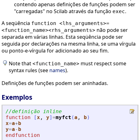
contendo apenas definições de funções podem ser
"carregadas" no Scilab através da função
.
exec
A seqüência
function <lhs_arguments>=
não pode ser
<function_name><rhs_arguments>
separada em várias linhas. Esta seqüência pode ser
seguida por declarações na mesma linha, se uma vírgula
ou ponto-e-vírgula for adicionado ao seu fim.
Note that
must respect some
<function_name>
syntax rules (see
names
).
Definições de funções podem ser aninhadas.
Exemplos
//definição inline
function
[
x
, 
y
]
=
myfct
(
a
, 
b
)
x
=
a
+
b
y
=
a
-
b
endfunction