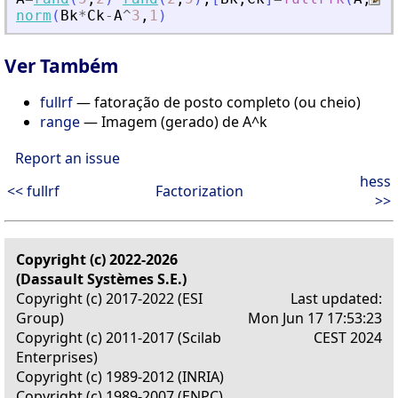
norm
(
Bk
*
Ck
-
A
^
3
,
1
)
Ver Também
fullrf
— fatoração de posto completo (ou cheio)
range
— Imagem (gerado) de A^k
Report an issue
hess
<< fullrf
Factorization
>>
Copyright (c) 2022-2026
(Dassault Systèmes S.E.)
Copyright (c) 2017-2022 (ESI
Last updated:
Group)
Mon Jun 17 17:53:23
Copyright (c) 2011-2017 (Scilab
CEST 2024
Enterprises)
Copyright (c) 1989-2012 (INRIA)
Copyright (c) 1989-2007 (ENPC)