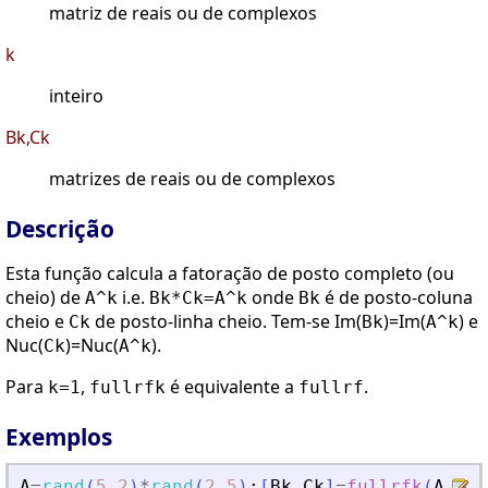
matriz de reais ou de complexos
k
inteiro
Bk,Ck
matrizes de reais ou de complexos
Descrição
Esta função calcula a fatoração de posto completo (ou
cheio) de
i.e.
onde
é de posto-coluna
A^k
Bk*Ck=A^k
Bk
cheio e
de posto-linha cheio. Tem-se Im(
)=Im(
) e
Ck
Bk
A^k
Nuc(
)=Nuc(
).
Ck
A^k
Para
,
é equivalente a
.
k=1
fullrfk
fullrf
Exemplos
A
=
rand
(
5
,
2
)
*
rand
(
2
,
5
)
;
[
Bk
,
Ck
]
=
fullrfk
(
A
,
3
)
;