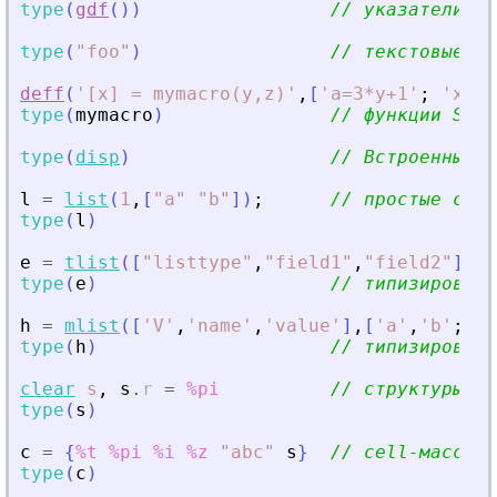
type
(
gdf
(
)
)
// указатели на
type
(
"
foo
"
)
// текстовые зн
deff
(
'
[x] = mymacro(y,z)
'
,
[
'
a=3*y+1
'
;
'
x=a*
type
(
mymacro
)
// функции Scil
type
(
disp
)
// Встроенные ф
l
=
list
(
1
,
[
"
a
"
"
b
"
]
)
;
// простые спис
type
(
l
)
e
=
tlist
(
[
"
listtype
"
,
"
field1
"
,
"
field2
"
]
,
[
type
(
e
)
// типизированн
h
=
mlist
(
[
'
V
'
,
'
name
'
,
'
value
'
]
,
[
'
a
'
,
'
b
'
;
'
c
'
type
(
h
)
// типизированн
clear
s
,
s
.
r
=
%pi
// структуры
type
(
s
)
c
=
{
%t
%pi
%i
%z
"
abc
"
s
}
// cell-массивы
type
(
c
)