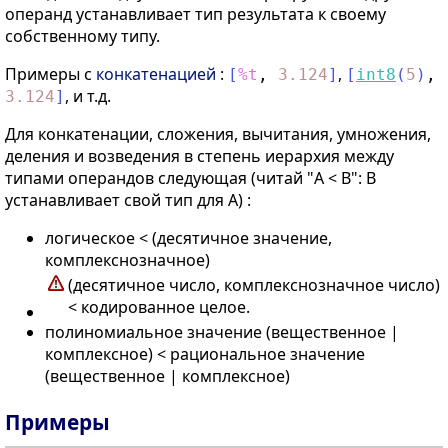
операнд устанавливает тип результата к своему
собственному типу.
Примеры с
конкатенацией
:
,
[
%t
,
3.124
]
[
int8
(
5
)
,
, и т.д.
3.124
]
Для конкатенации, сложения, вычитания, умножения,
деления и возведения в степень иерархия между
типами операндов следующая (читай "A < B": B
устанавливает свой тип для A) :
логическое < (десятичное значение,
комплекснозначное)
(десятичное число, комплекснозначное число)
< кодированное целое.
полиномиальное значение (вещественное |
комплексное) < рациональное значение
(вещественное | комплексное)
Примеры