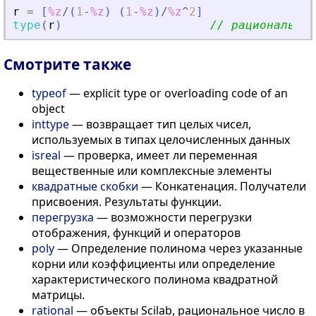
r
=
[
%z
/
(
1
-
%z
)
(
1
-
%z
)
/
%z
^
2
]
type
(
r
)
// рациональные
Смотрите также
typeof
— explicit type or overloading code of an
object
inttype
— возвращает тип целых чисел,
используемых в типах целочисленных данных
isreal
— проверка, имеет ли переменная
вещественные или комплексные элементы
квадратные скобки
— Конкатенация. Получатели
присвоения. Результаты функции.
перегрузка
— возможности перегрузки
отображения, функций и операторов
poly
— Определение полинома через указанные
корни или коэффициенты или определение
характеристического полинома квадратной
матрицы.
rational
— объекты Scilab, рациональное число в