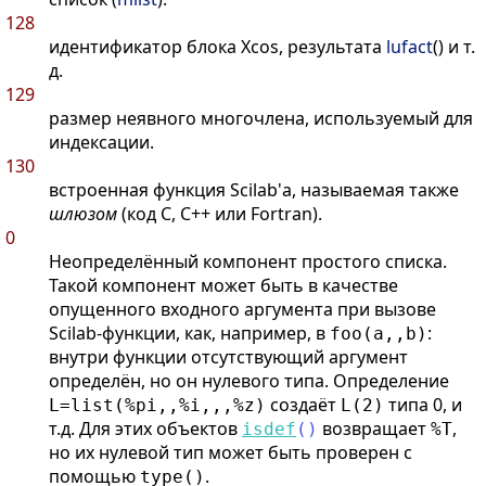
128
идентификатор блока Xcos, результата
lufact
() и т.
д.
129
размер неявного многочлена, используемый для
индексации.
130
встроенная функция Scilab'а, называемая также
шлюзом
(код C, C++ или Fortran).
0
Неопределённый компонент простого списка.
Такой компонент может быть в качестве
опущенного входного аргумента при вызове
Scilab-функции, как, например, в
:
foo(a,,b)
внутри функции отсутствующий аргумент
определён, но он нулевого типа. Определение
создаёт
типа 0, и
L=list(%pi,,%i,,,%z)
L(2)
т.д. Для этих объектов
возвращает
,
isdef
(
)
%T
но их нулевой тип может быть проверен с
помощью
.
type()