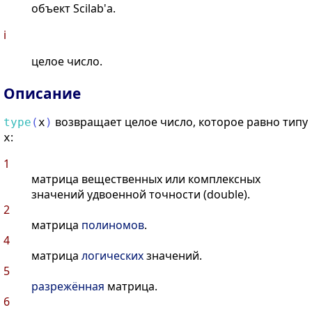
объект Scilab'а.
i
целое число.
Описание
возвращает целое число, которое равно типу
type
(
x
)
:
x
1
матрица вещественных или комплексных
значений удвоенной точности (double).
2
матрица
полиномов
.
4
матрица
логических
значений.
5
разрежённая
матрица.
6