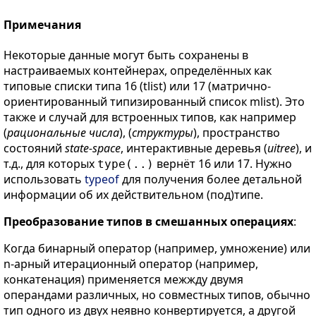
Примечания
Некоторые данные могут быть сохранены в
настраиваемых контейнерах, определённых как
типовые списки типа 16 (tlist) или 17 (матрично-
ориентированный типизированный список mlist). Это
также и случай для встроенных типов, как например
(
рациональные числа
), (
структуры
), пространство
состояний
state-space
, интерактивные деревья (
uitree
), и
т.д., для которых
вернёт 16 или 17. Нужно
type(..)
использовать
typeof
для получения более детальной
информации об их действительном (под)типе.
Преобразование типов в смешанных операциях
:
Когда бинарный оператор (например, умножение) или
n-арный итерационный оператор (например,
конкатенация) применяется межжду двумя
операндами различных, но совместных типов, обычно
тип одного из двух неявно конвертируется, а другой