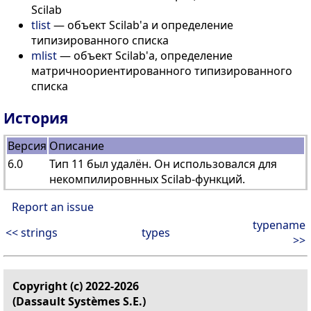
Scilab
tlist
— объект Scilab'а и определение
типизированного списка
mlist
— объект Scilab'а, определение
матричноориентированного типизированного
списка
История
Версия
Описание
6.0
Тип 11 был удалён. Он использовался для
некомпилировнных Scilab-функций.
Report an issue
typename
<< strings
types
>>
Copyright (c) 2022-2026
(Dassault Systèmes S.E.)