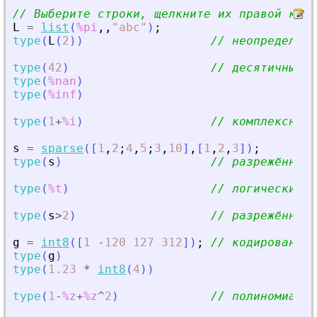
// Выберите строки, щелкните их правой кноп
L
=
list
(
%pi
,
,
"
abc
"
)
;
type
(
L
(
2
)
)
// неопределённ
type
(
42
)
// десятичные ч
type
(
%nan
)
type
(
%inf
)
type
(
1
+
%i
)
// комплекснные
s
=
sparse
(
[
1
,
2
;
4
,
5
;
3
,
10
]
,
[
1
,
2
,
3
]
)
;
type
(
s
)
// разрежённые 
type
(
%t
)
// логические 
type
(
s
>
2
)
// разрежённые 
g
=
int8
(
[
1
-
120
127
312
]
)
;
// кодированные
type
(
g
)
type
(
1.23
*
int8
(
4
)
)
type
(
1
-
%z
+
%z
^
2
)
// полиномиаль