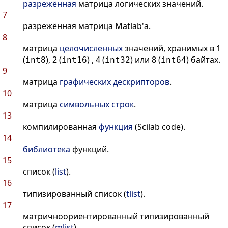
разрежённая
матрица логических значений.
7
разрежённая матрица Matlab'а.
8
матрица
целочисленных
значений, хранимых в 1
(
), 2 (
) , 4 (
) или 8 (
) байтах.
int8
int16
int32
int64
9
матрица
графических дескрипторов
.
10
матрица
символьных строк
.
13
компилированная
функция
(Scilab code).
14
библиотека
функций.
15
список (
list
).
16
типизированный список (
tlist
).
17
матричноориентированный типизированный
список (
mlist
).