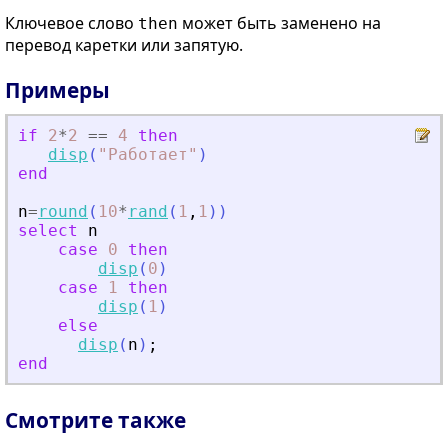
Ключевое слово
может быть заменено на
then
перевод каретки или запятую.
Примеры
if
2
*
2
==
4
then
disp
(
"
Работает
"
)
end
n
=
round
(
10
*
rand
(
1
,
1
)
)
select
n
case
0
then
disp
(
0
)
case
1
then
disp
(
1
)
else
disp
(
n
)
;
end
Смотрите также