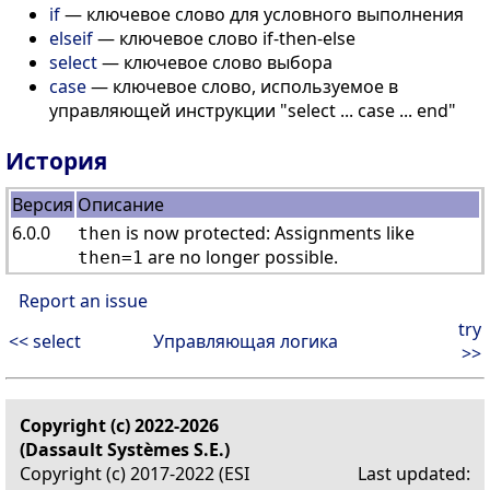
if
— ключевое слово для условного выполнения
elseif
— ключевое слово if-then-else
select
— ключевое слово выбора
case
— ключевое слово, используемое в
управляющей инструкции "select ... case ... end"
История
Версия
Описание
6.0.0
is now protected: Assignments like
then
are no longer possible.
then=1
Report an issue
try
<< select
Управляющая логика
>>
Copyright (c) 2022-2026
(Dassault Systèmes S.E.)
Copyright (c) 2017-2022 (ESI
Last updated: