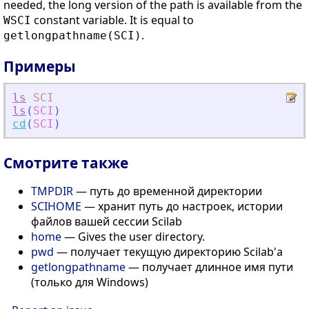
needed, the long version of the path is available from the
constant variable. It is equal to
WSCI
.
getlongpathname(SCI)
Примеры
ls
SCI
ls
(
SCI
)
cd
(
SCI
)
Смотрите также
TMPDIR
— путь до временной директории
SCIHOME
— хранит путь до настроек, истории
файлов вашей сессии Scilab
home
— Gives the user directory.
pwd
— получает текущую директорию Scilab'а
getlongpathname
— получает длинное имя пути
(только для Windows)