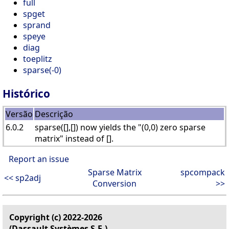
full
spget
sprand
speye
diag
toeplitz
sparse(-0)
Histórico
Versão
Descrição
6.0.2
sparse([],[]) now yields the "(0,0) zero sparse
matrix" instead of [].
Report an issue
Sparse Matrix
spcompack
<< sp2adj
Conversion
>>
Copyright (c) 2022-2026
(Dassault Systèmes S.E.)