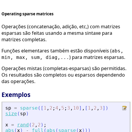
Operating sparse matrices
Operações (concatenação, adição, etc,) com matrizes
esparsas são feitas usando a mesma sintaxe para
matrizes completas.
Funções elementares também estão disponíveis (
abs,
) para matrizes esparsas.
min, max, sum, diag,...
Operações mistas (completas-esparsas) são permitidas.
Os resultados são completos ou esparsos dependendo
das operações.
Exemplos
sp
=
sparse
(
[
1
,
2
;
4
,
5
;
3
,
10
]
,
[
1
,
2
,
3
]
)
size
(
sp
)
x
=
rand
(
2
,
2
)
;
abs
(
x
)
-
full
(
abs
(
sparse
(
x
)
)
)