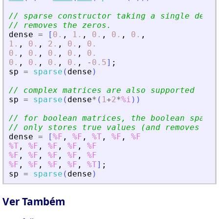
// sparse constructor taking a single dense
// removes the zeros.
dense
=
[
0.
,
1.
,
0.
,
0.
,
0.
,
1.
,
0.
,
2.
,
0.
,
0.
0.
,
0.
,
0.
,
0.
,
0.
0.
,
0.
,
0.
,
0.
,
-
0.5
]
;
sp
=
sparse
(
dense
)
// complex matrices are also supported
sp
=
sparse
(
dense
*
(
1
+
2
*
%i
)
)
// for boolean matrices, the boolean sparse
// only stores true values (and removes fal
dense
=
[
%F
,
%F
,
%T
,
%F
,
%F
%T
,
%F
,
%F
,
%F
,
%F
%F
,
%F
,
%F
,
%F
,
%F
%F
,
%F
,
%F
,
%F
,
%T
]
;
sp
=
sparse
(
dense
)
Ver Também