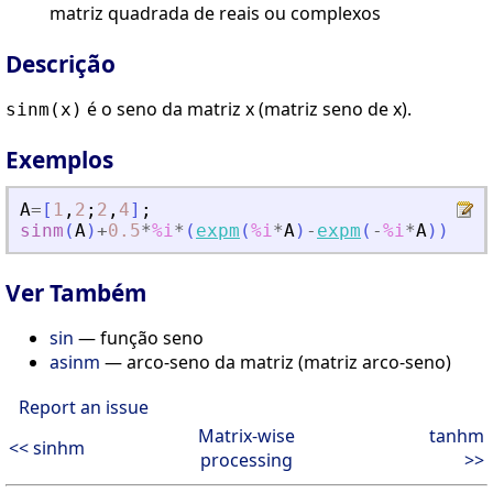
matriz quadrada de reais ou complexos
Descrição
é o seno da matriz x (matriz seno de x).
sinm(x)
Exemplos
A
=
[
1
,
2
;
2
,
4
]
;
sinm
(
A
)
+
0.5
*
%i
*
(
expm
(
%i
*
A
)
-
expm
(
-
%i
*
A
)
)
Ver Também
sin
— função seno
asinm
— arco-seno da matriz (matriz arco-seno)
Report an issue
Matrix-wise
tanhm
<< sinhm
processing
>>