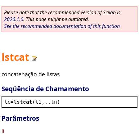
Please note that the recommended version of Scilab is
2026.1.0
. This page might be outdated.
See the recommended documentation of this function
lstcat
concatenação de listas
Seqüência de Chamamento
lc
=
lstcat
(
l1
,..
ln
)
Parâmetros
li