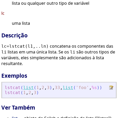
lista ou qualquer outro tipo de variável
lc
uma lista
Descrição
concatena os componentes das
lc=lstcat(l1,..ln)
listas em uma única lista. Se os
são outros tipos de
li
li
variáveis, eles simplesmente são adicionados à lista
resultante.
Exemplos
lstcat
(
list
(
1
,
2
,
3
)
,
33
,
list
(
'
foo
'
,
%s
)
)
lstcat
(
1
,
2
,
3
)
Ver Também