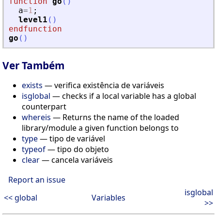
function
go
(
)
a
=
1
;
level1
(
)
endfunction
go
(
)
Ver Também
exists
— verifica existência de variáveis
isglobal
— checks if a local variable has a global
counterpart
whereis
— Returns the name of the loaded
library/module a given function belongs to
type
— tipo de variável
typeof
— tipo do objeto
clear
— cancela variáveis
Report an issue
isglobal
<< global
Variables
>>