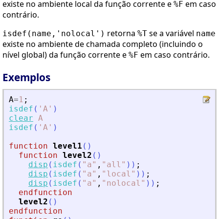
existe no ambiente local da função corrente e
em caso
%F
contrário.
retorna
se a variável
isdef(name,'nolocal')
%T
name
existe no ambiente de chamada completo (incluindo o
nível global) da função corrente e
em caso contrário.
%F
Exemplos
A
=
1
;
isdef
(
'
A
'
)
clear
A
isdef
(
'
A
'
)
function
level1
(
)
function
level2
(
)
disp
(
isdef
(
"
a
"
,
"
all
"
)
)
;
disp
(
isdef
(
"
a
"
,
"
local
"
)
)
;
disp
(
isdef
(
"
a
"
,
"
nolocal
"
)
)
;
endfunction
level2
(
)
endfunction