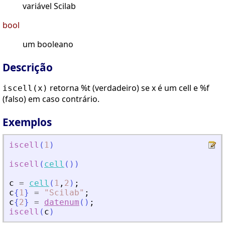
variável Scilab
bool
um booleano
Descrição
retorna %t (verdadeiro) se x é um cell e %f
iscell(x)
(falso) em caso contrário.
Exemplos
iscell
(
1
)
iscell
(
cell
(
)
)
c
=
cell
(
1
,
2
)
;
c
{
1
}
=
"
Scilab
"
;
c
{
2
}
=
datenum
(
)
;
iscell
(
c
)