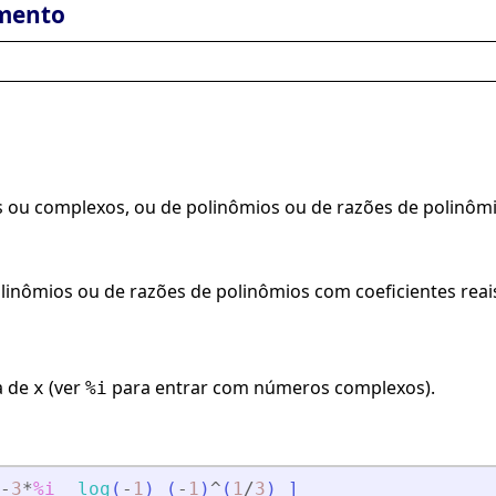
mento
 ou complexos, ou de polinômios ou de razões de polinômi
olinômios ou de razões de polinômios com coeficientes reai
a de
(ver
para entrar com números complexos).
x
%i
-
3
*
%i
log
(
-
1
)
(
-
1
)
^
(
1
/
3
)
]