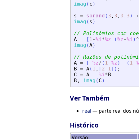
imag
(
c
)
s
=
sprand
(
3
,
3
,
0.3
)
+
imag
(
s
)
// Polinômios com coe
A
=
[
1
-
%i
*
%z
(
%z
-
%i
)
^
imag
(
A
)
// Razões de polinômi
A
=
[
%z
/
(
1
-
%z
)
(
1
-
%
B
=
A
(
1
,
[
2
1
]
)
;
C
=
A
+
%i
*
B
B
,
imag
(
C
)
Ver Também
real
— parte real dos n
Histórico
Versão