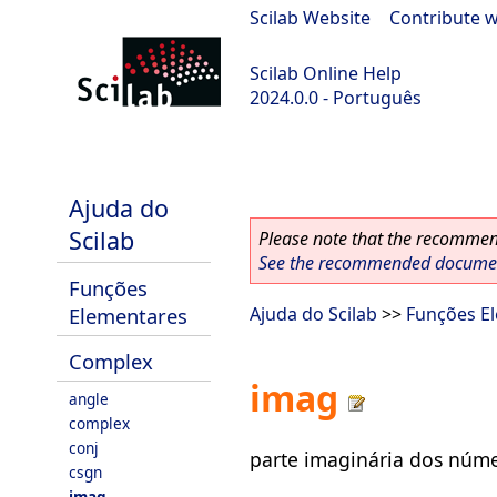
Scilab Website
|
Contribute w
Scilab Online Help
2024.0.0 - Português
scilab-branch-2024.0
Ajuda do
Scilab
Please note that the recommend
See the recommended document
Funções
Elementares
Ajuda do Scilab
>>
Funções E
Complex
imag
angle
complex
conj
parte imaginária dos núm
csgn
imag