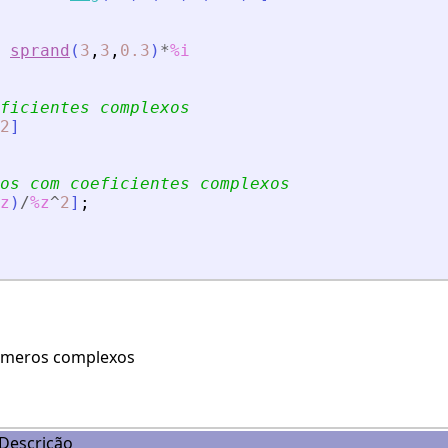
sprand
(
3
,
3
,
0.3
)
*
%i
ficientes complexos
2
]
os com coeficientes complexos
z
)
/
%z
^
2
]
;
úmeros complexos
Descrição