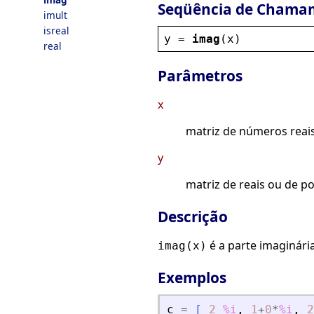
Seqüência de Chama
imult
isreal
y
 = 
imag
(
x
)
real
Parâmetros
x
matriz de números reais
y
matriz de reais ou de p
Descrição
é a parte imaginári
imag(x)
Exemplos
c
=
[
2
%i
,
1
+
0
*
%i
,
2