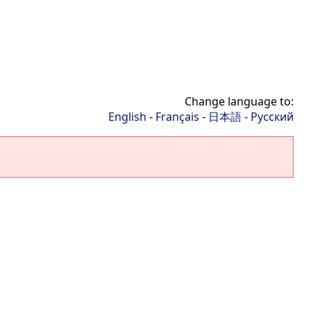
Change language to:
English
-
Français
-
日本語
-
Русский