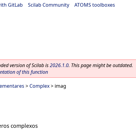
ith GitLab
|
Scilab Community
|
ATOMS toolboxes
ed version of Scilab is
2026.1.0
. This page might be outdated.
ation of this function
lementares
>
Complex
> imag
eros complexos