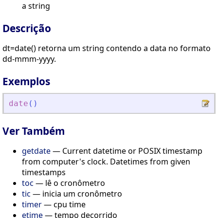
a string
Descrição
dt=date() retorna um string contendo a data no formato
dd-mmm-yyyy.
Exemplos
date
(
)
Ver Também
getdate
— Current datetime or POSIX timestamp
from computer's clock. Datetimes from given
timestamps
toc
— lê o cronômetro
tic
— inicia um cronômetro
timer
— cpu time
etime
— tempo decorrido