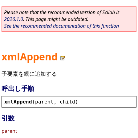
Please note that the recommended version of Scilab is
2026.1.0
. This page might be outdated.
See the recommended documentation of this function
xmlAppend
子要素を親に追加する
呼出し手順
xmlAppend
(
parent
, 
child
)
引数
parent