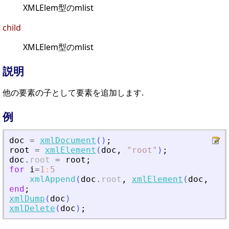
XMLElem型のmlist
child
XMLElem型のmlist
説明
他の要素の子として要素を追加します.
例
doc
=
xmlDocument
(
)
;
root
=
xmlElement
(
doc
,
"
root
"
)
;
doc
.
root
=
root
;
for
i
=
1
:
5
xmlAppend
(
doc
.
root
,
xmlElement
(
doc
,
"
ch
end
;
xmlDump
(
doc
)
xmlDelete
(
doc
)
;