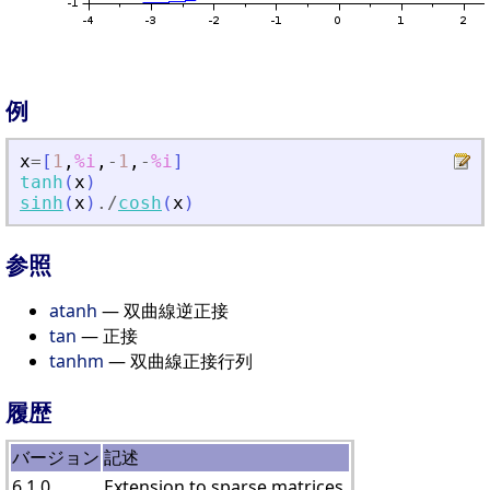
例
x
=
[
1
,
%i
,
-
1
,
-
%i
]
tanh
(
x
)
sinh
(
x
)
./
cosh
(
x
)
参照
atanh
— 双曲線逆正接
tan
— 正接
tanhm
— 双曲線正接行列
履歴
バージョン
記述
6.1.0
Extension to sparse matrices.