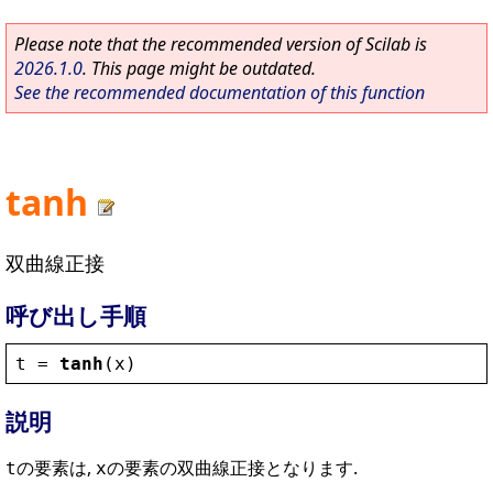
Please note that the recommended version of Scilab is
2026.1.0
. This page might be outdated.
See the recommended documentation of this function
tanh
双曲線正接
呼び出し手順
t
 = 
tanh
(
x
)
説明
の要素は,
の要素の双曲線正接となります.
t
x