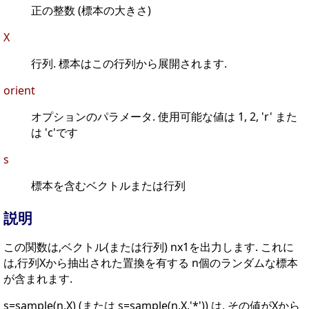
正の整数 (標本の大きさ)
X
行列. 標本はこの行列から展開されます.
orient
オプションのパラメータ. 使用可能な値は 1, 2, 'r' また
は 'c'です
s
標本を含むベクトルまたは行列
説明
この関数は,ベクトル(または行列) nx1を出力します. これに
は,行列Xから抽出された置換を有する n個のランダムな標本
が含まれます.
s=sample(n,X) (または s=sample(n,X,'*')) は, その値がXから