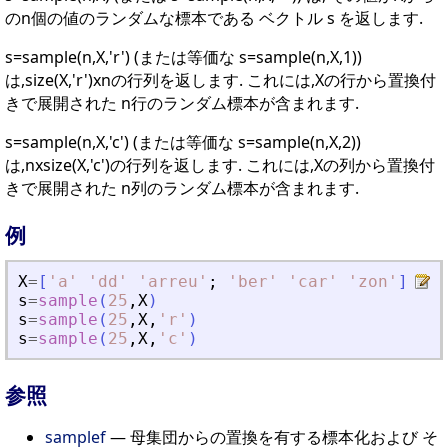
のn個の値のランダムな標本である ベクトル s を返します.
s=sample(n,X,'r') (または等価な s=sample(n,X,1))
は,size(X,'r')xnの行列を返します. これには,Xの行から置換付
きで展開された n行のランダム標本が含まれます.
s=sample(n,X,'c') (または等価な s=sample(n,X,2))
は,nxsize(X,'c')の行列を返します. これには,Xの列から置換付
きで展開された n列のランダム標本が含まれます.
例
X
=
[
'
a
'
'
dd
'
'
arreu
'
;
'
ber
'
'
car
'
'
zon
'
]
s
=
sample
(
25
,
X
)
s
=
sample
(
25
,
X
,
'
r
'
)
s
=
sample
(
25
,
X
,
'
c
'
)
参照
samplef
— 母集団からの置換を有する標本化および そ