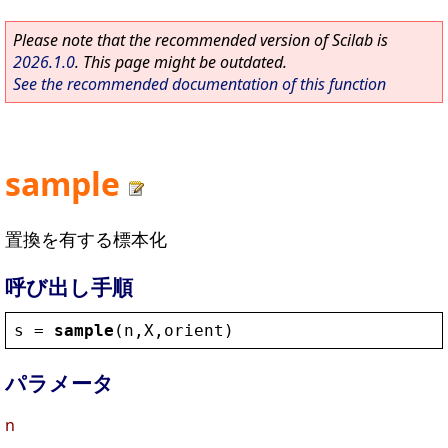
Please note that the recommended version of Scilab is
2026.1.0
. This page might be outdated.
See the recommended documentation of this function
sample
置換を有する標本化
呼び出し手順
s
 = 
sample
(
n
,
X
,
orient
)
パラメータ
n