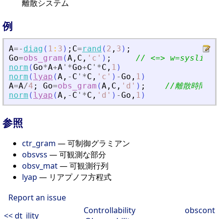
離散システム
例
A
=
-
diag
(
1
:
3
)
;
C
=
rand
(
2
,
3
)
;
Go
=
obs_gram
(
A
,
C
,
'
c
'
)
;
// 
<
=
>
 w=syslin(
'
norm
(
Go
*
A
+
A
'
*
Go
+
C
'
*
C
,
1
)
norm
(
lyap
(
A
,
-
C
'
*
C
,
'
c
'
)
-
Go
,
1
)
A
=
A
/
4
;
Go
=
obs_gram
(
A
,
C
,
'
d
'
)
;
//離散時間の
norm
(
lyap
(
A
,
-
C
'
*
C
,
'
d
'
)
-
Go
,
1
)
参照
ctr_gram
— 可制御グラミアン
obsvss
— 可観測な部分
obsv_mat
— 可観測行列
lyap
— リアプノフ方程式
Report an issue
Controllability
obscont
<< dt_ility