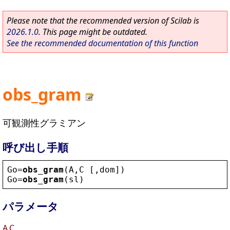
Please note that the recommended version of Scilab is
2026.1.0
. This page might be outdated.
See the recommended documentation of this function
obs_gram
可観測性グラミアン
呼び出し手順
Go
=
obs_gram
(
A
,
C
 [,
dom
])
Go
=
obs_gram
(
sl
)
パラメータ
A,C