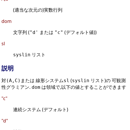
(適当な次元の)実数行列
dom
文字列 (
または
(デフォルト値))
"d'
"c"
sl
リスト
syslin
説明
対
または 線形システム
(
リスト)の 可観測
(A,C)
sl
syslin
性グラミアン.
は領域で,以下の値とすることができます
dom
"c"
連続システム (デフォルト)
"d"