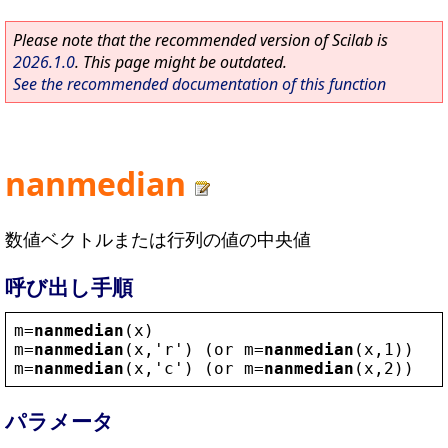
Please note that the recommended version of Scilab is
2026.1.0
. This page might be outdated.
See the recommended documentation of this function
nanmedian
数値ベクトルまたは行列の値の中央値
呼び出し手順
m
=
nanmedian
(
x
)
m
=
nanmedian
(
x
,
'
r
'
) (
or
m
=
nanmedian
(
x
,1))
m
=
nanmedian
(
x
,
'
c
'
) (
or
m
=
nanmedian
(
x
,2))
パラメータ