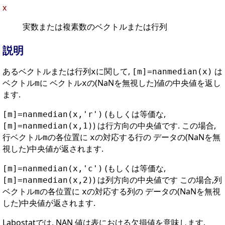
x
実数または複素数のベクトルまたは行列
説明
あるベクトルまたは行列
に関して,
は
x
[m]=nanmedian(x)
ベクトル
に ベクトル
の(NaNを無視した)値の中央値を返し
m
x
ます.
(もしくは等価な,
[m]=nanmedian(x,'r')
) は行方向の中央値です. この場合,
[m]=nanmedian(x,1)
行ベクトル
の各位置に
の対応する行の データの(NaNを無
m
x
視した)中央値が返されます.
(もしくは等価な,
[m]=nanmedian(x,'c')
) は列方向の中央値です この場合,列
[m]=nanmedian(x,2)
ベクトル
の各位置に
の対応する列の データの(NaNを無視
m
x
した)中央値が返されます.
Labostatでは, NAN 値は表における欠損値を意味します.