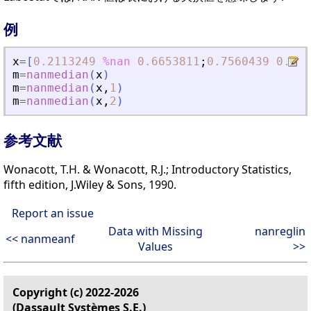
例
x
=
[
0.2113249
%nan
0.6653811
;
0.7560439
0.330
m
=
nanmedian
(
x
)
m
=
nanmedian
(
x
,
1
)
m
=
nanmedian
(
x
,
2
)
参考文献
Wonacott, T.H. & Wonacott, R.J.; Introductory Statistics,
fifth edition, J.Wiley & Sons, 1990.
Report an issue
Data with Missing
nanreglin
<< nanmeanf
Values
>>
Copyright (c) 2022-2026
(Dassault Systèmes S.E.)