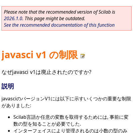
Please note that the recommended version of Scilab is
2026.1.0
. This page might be outdated.
See the recommended documentation of this function
javasci v1 の制限
なぜjavasci v1は廃止されたのですか?
説明
javasciのバージョンV1には以下に示すいくつかの重要な制限
がありました:
Scilab言語か任意の変数を取得するためには, 事前に変
数の型を知ることが必要でした.
インターフェイスにより管理されるのは小数の型のみ