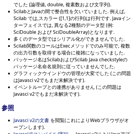
でした (論理値, double, 複素数および文字列).
ScilabとJavaの間で整合性を欠いていました. 例えば,
Scilab では,スカラー ([1,1]の行列)は行列です. Javaイン
ターフェイスでは, 異なる2種類のデータ型 (例:
SciDouble および SciDoubleArray)となります.
多くのデータ型ではシリアル化ができませんでした.
Scilab関数のコールはExecメソッドでのみ可能で, 複数
の出力引数を取得する場合に複雑になっていました.
パッケージ名はScilabおよびScilab Java checkstyleの
パッケージ名命名規則に従っていませんでした.
グラフィックウインドウの管理が大変でした (この問題
はJavasci v2でもまだ未解決です).
イベントループとの連携がありません (この問題は
Javasci v2でもまだ未解決です).
参照
Javasci v2の文書
を閲覧(これによりWebブラウザがオ
ープンします).