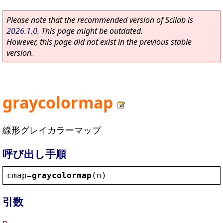
Please note that the recommended version of Scilab is
2026.1.0
. This page might be outdated.
However, this page did not exist in the previous stable
version.
graycolormap
線形グレイカラーマップ
呼び出し手順
cmap
=
graycolormap
(
n
)
引数
n