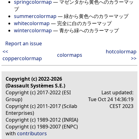
springcolormap
— マゼンタから黄色へのカラーマッ
プ
summercolormap
— 緑から黄色へのカラーマップ
whitecolormap
— 完全に白のカラーマップ
wintercolormap
— 青から緑へのカラーマップ
Report an issue
<<
hotcolormap
colormaps
coppercolormap
>>
Copyright (c) 2022-2026
(Dassault Systèmes S.E.)
Copyright (c) 2017-2022 (ESI
Last updated:
Group)
Tue Oct 24 14:36:19
Copyright (c) 2011-2017 (Scilab
CEST 2023
Enterprises)
Copyright (c) 1989-2012 (INRIA)
Copyright (c) 1989-2007 (ENPC)
with
contributors