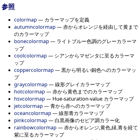
参照
colormap
— カラーマップを定義
autumncolormap
— 赤からオレンジを経由して黄まで
のカラーマップ
bonecolormap
— ライトブルー色調のグレーカラーマ
ップ
coolcolormap
— シアンからマゼンタに至るカラーマ
ップ
coppercolormap
— 黒から明るい銅色へのカラーマッ
プ
graycolormap
— 線形グレイカラーマップ
hotcolormap
— 赤から黄色までのカラーマップ
hsvcolormap
— Hue-saturation-value カラーマップ
jetcolormap
— 青から赤へのカラーマップ
oceancolormap
— 線形青カラーマップ
pinkcolormap
— 白黒画像のセピア調カラー化
rainbowcolormap
— 赤からオレンジ,黄色,緑,青を経て
紫に至るカラーマップ