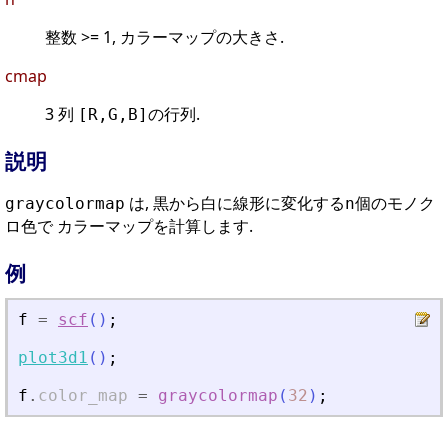
整数 >= 1, カラーマップの大きさ.
cmap
3 列
の行列.
[R,G,B]
説明
は, 黒から白に線形に変化する
個のモノク
graycolormap
n
ロ色で カラーマップを計算します.
例
f
=
scf
(
)
;
plot3d1
(
)
;
f
.
color_map
=
graycolormap
(
32
)
;