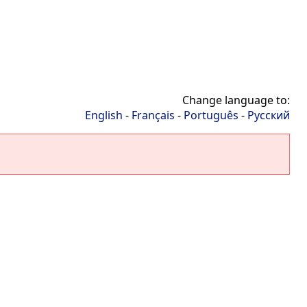
Change language to:
English
-
Français
-
Português
-
Русский