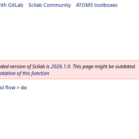
ith GitLab
|
Scilab Community
|
ATOMS toolboxes
ed version of Scilab is
2026.1.0
. This page might be outdated.
ation of this function
ol flow
> do