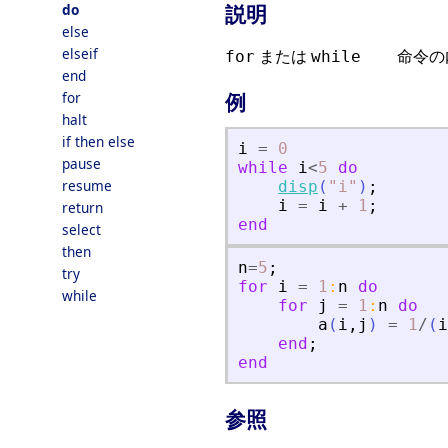
説明
do
else
elseif
または
命令の内部
for
while
end
for
例
halt
if then else
i
=
0
pause
while
i
<
5
do
resume
disp
(
"
i
"
)
;
i
=
i
+
1
;
return
end
select
then
n
=
5
;
try
for
i
=
1
:
n
do
while
for
j
=
1
:
n
do
a
(
i
,
j
)
=
1
/
(
i
end
;
end
参照