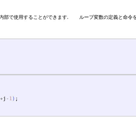
で使用することができます. ループ変数の定義と命令を分
+
j
-
1
)
;