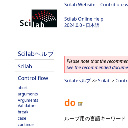
Scilab Website
|
Contribute w
Scilab Online Help
2024.0.0 - 日本語
scilab-branch-2024.0
Scilabヘルプ
Please note that the recommend
Scilab
See the recommended document
Control flow
Scilabヘルプ
>>
Scilab
>
Contr
abort
arguments
do
Arguments
Validators
break
ループ用の言語キーワード
case
continue