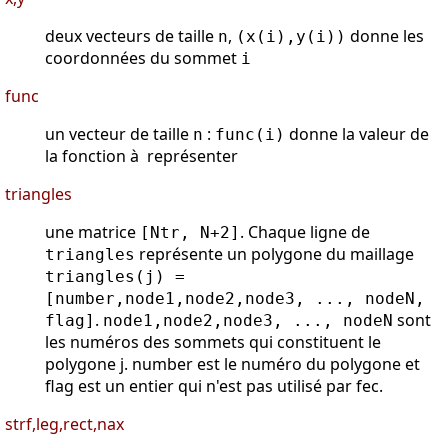
deux vecteurs de taille
,
donne les
n
(x(i),y(i))
coordonnées du sommet
i
func
un vecteur de taille
:
donne la valeur de
n
func(i)
la fonction à représenter
triangles
une matrice
. Chaque ligne de
[Ntr, N+2]
représente un polygone du maillage
triangles
triangles(j) =
[number,node1,node2,node3, ..., nodeN,
.
sont
flag]
node1,node2,node3, ..., nodeN
les numéros des sommets qui constituent le
polygone j. number est le numéro du polygone et
flag est un entier qui n'est pas utilisé par fec.
strf,leg,rect,nax