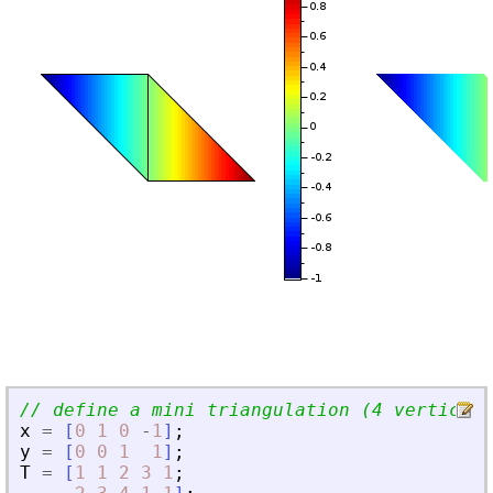
// define a mini triangulation (4 vertices,
x
=
[
0
1
0
-
1
]
;
y
=
[
0
0
1
1
]
;
T
=
[
1
1
2
3
1
;