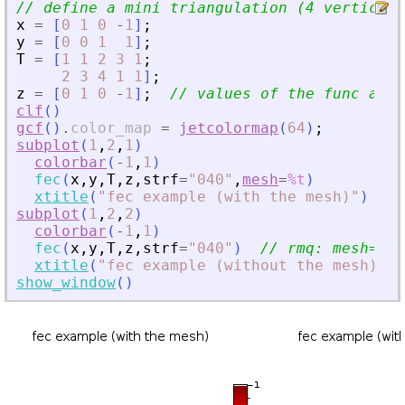
// define a mini triangulation (4 vertices,
x
=
[
0
1
0
-
1
]
;
y
=
[
0
0
1
1
]
;
T
=
[
1
1
2
3
1
;
2
3
4
1
1
]
;
z
=
[
0
1
0
-
1
]
;
// values of the func at e
clf
(
)
gcf
(
)
.
color_map
=
jetcolormap
(
64
)
;
subplot
(
1
,
2
,
1
)
colorbar
(
-
1
,
1
)
fec
(
x
,
y
,
T
,
z
,
strf
=
"
040
"
,
mesh
=
%t
)
xtitle
(
"
fec example (with the mesh)
"
)
subplot
(
1
,
2
,
2
)
colorbar
(
-
1
,
1
)
fec
(
x
,
y
,
T
,
z
,
strf
=
"
040
"
)
// rmq: mesh=%f 
xtitle
(
"
fec example (without the mesh)
"
)
show_window
(
)