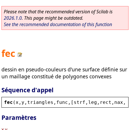
Please note that the recommended version of Scilab is
2026.1.0
. This page might be outdated.
See the recommended documentation of this function
fec
dessin en pseudo-couleurs d'une surface définie sur
un maillage constitué de polygones convexes
Séquence d'appel
fec
(
x
,
y
,
triangles
,
func
,[
strf
,
leg
,
rect
,
nax
,
z
Paramètres
x,y