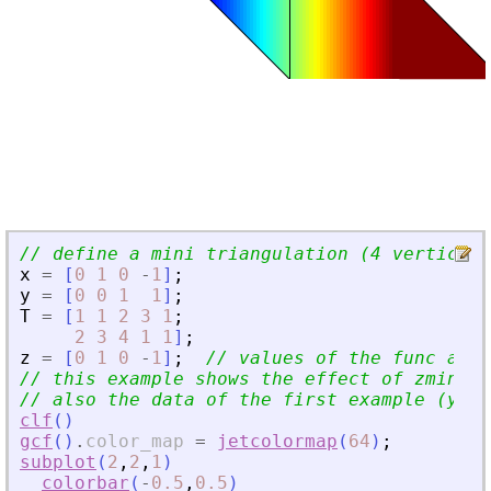
// define a mini triangulation (4 vertices,
x
=
[
0
1
0
-
1
]
;
y
=
[
0
0
1
1
]
;
T
=
[
1
1
2
3
1
;
2
3
4
1
1
]
;
z
=
[
0
1
0
-
1
]
;
// values of the func at e
// this example shows the effect of zminmax
// also the data of the first example (you 
clf
(
)
gcf
(
)
.
color_map
=
jetcolormap
(
64
)
;
subplot
(
2
,
2
,
1
)
colorbar
(
-
0.5
,
0.5
)