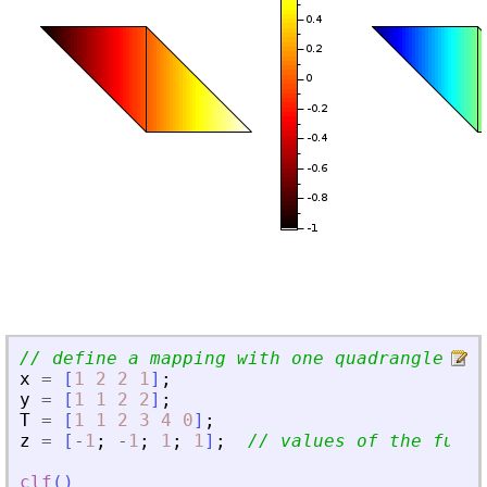
// define a mapping with one quadrangle (4 
x
=
[
1
2
2
1
]
;
y
=
[
1
1
2
2
]
;
T
=
[
1
1
2
3
4
0
]
;
z
=
[
-
1
;
-
1
;
1
;
1
]
;
// values of the func 
clf
(
)