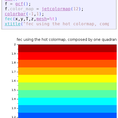
f
=
gcf
(
)
;
f
.
color_map
=
jetcolormap
(
12
)
;
colorbar
(
-
1
,
1
)
;
fec
(
x
,
y
,
T
,
z
,
mesh
=
%t
)
xtitle
(
"
fec using the hot colormap, compose