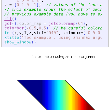
2
3
4
1
1
]
;
z
=
[
0
1
0
-
1
]
;
// values of the func at e
// this example shows the effect of zminmax
// previous example data (you have to execu
clf
(
)
gcf
(
)
.
color_map
=
jetcolormap
(
64
)
;
colorbar
(
-
0.5
,
0.5
)
// be careful colorbar 
fec
(
x
,
y
,
T
,
z
,
strf
=
"
040
"
,
zminmax
=
[
-
0.5
0.5
]
,
xtitle
(
"
fec example : using zminmax argumen
show_window
(
)