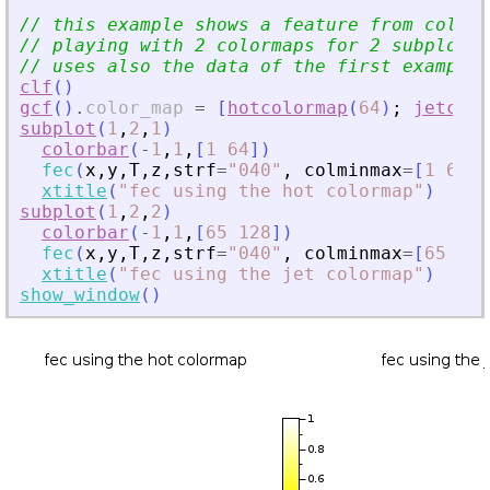
// this example shows a feature from colmin
// playing with 2 colormaps for 2 subplots.
// uses also the data of the first example.
clf
(
)
gcf
(
)
.
color_map
=
[
hotcolormap
(
64
)
;
jetcolo
subplot
(
1
,
2
,
1
)
colorbar
(
-
1
,
1
,
[
1
64
]
)
fec
(
x
,
y
,
T
,
z
,
strf
=
"
040
"
,
colminmax
=
[
1
64
]
,
xtitle
(
"
fec using the hot colormap
"
)
subplot
(
1
,
2
,
2
)
colorbar
(
-
1
,
1
,
[
65
128
]
)
fec
(
x
,
y
,
T
,
z
,
strf
=
"
040
"
,
colminmax
=
[
65
128
xtitle
(
"
fec using the jet colormap
"
)
show_window
(
)