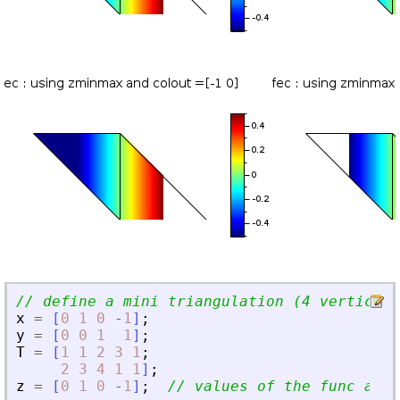
// define a mini triangulation (4 vertices,
x
=
[
0
1
0
-
1
]
;
y
=
[
0
0
1
1
]
;
T
=
[
1
1
2
3
1
;
2
3
4
1
1
]
;
z
=
[
0
1
0
-
1
]
;
// values of the func at e