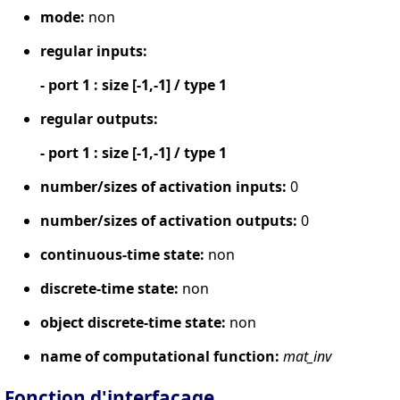
mode:
non
regular inputs:
- port 1 : size [-1,-1] / type 1
regular outputs:
- port 1 : size [-1,-1] / type 1
number/sizes of activation inputs:
0
number/sizes of activation outputs:
0
continuous-time state:
non
discrete-time state:
non
object discrete-time state:
non
name of computational function:
mat_inv
Fonction d'interfaçage