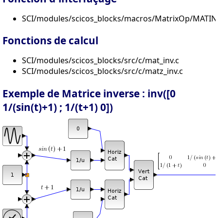
SCI/modules/scicos_blocks/macros/MatrixOp/MATINV
Fonctions de calcul
SCI/modules/scicos_blocks/src/c/mat_inv.c
SCI/modules/scicos_blocks/src/c/matz_inv.c
Exemple de Matrice inverse : inv([0
1/(sin(t)+1) ; 1/(t+1) 0])