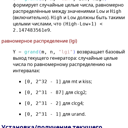
формирует случайные целые числа, равномерно
распределённые между значениями
и
Low
High
(включительно).
и
должны быть такими
High
Low
целыми числами, что
(High-Low+1) <
.
2.147483561e9
равномерное распределение (lgi)
возвращает базовый
Y
=
grand
(
m
,
n
,
"
lgi
"
)
выход текущего генератора: случайные целые
числа по равномерному распределению на
интервалах:
для mt и kiss;
[0, 2^32 - 1]
для clcg2;
[0, 2^31 - 87]
для clcg4;
[0, 2^31 - 2]
для urand.
[0, 2^31 - 1]
Установка/получение текущего