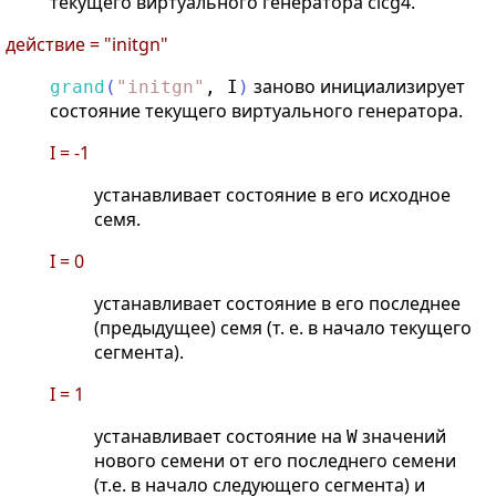
текущего виртуального генератора clcg4.
действие = "initgn"
заново инициализирует
grand
(
"
initgn
"
,
I
)
состояние текущего виртуального генератора.
I = -1
устанавливает состояние в его исходное
семя.
I = 0
устанавливает состояние в его последнее
(предыдущее) семя (т. е. в начало текущего
сегмента).
I = 1
устанавливает состояние на
значений
W
нового семени от его последнего семени
(т.е. в начало следующего сегмента) и