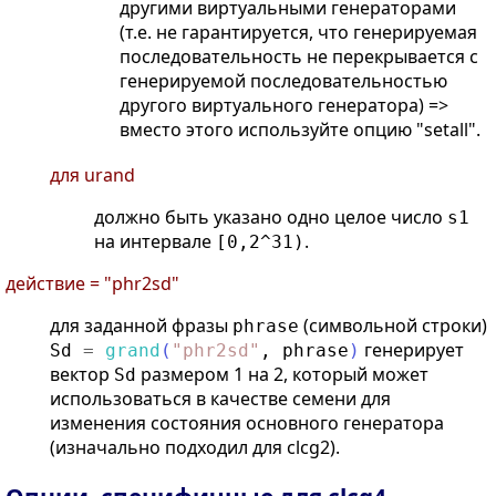
другими виртуальными генераторами
(т.е. не гарантируется, что генерируемая
последовательность не перекрывается с
генерируемой последовательностью
другого виртуального генератора) =>
вместо этого используйте опцию "setall".
для urand
должно быть указано одно целое число
s1
на интервале
.
[0,2^31)
действие = "phr2sd"
для заданной фразы
(символьной строки)
phrase
генерирует
Sd
=
grand
(
"
phr2sd
"
,
phrase
)
вектор
размером 1 на 2, который может
Sd
использоваться в качестве семени для
изменения состояния основного генератора
(изначально подходил для clcg2).