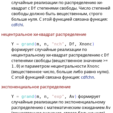
случайные реализации по распределению хи-
квадрат с
степенями свободы. Число степеней
Df
свободы должно быть вещественным, строго
больше нуля. С этой функцией связана функция:
cdfchi
.
нецентральное хи-квадрат распределение
Y
=
grand
(
m
,
n
,
"
nch
"
,
Df
,
Xnonc
)
формирует случайные реализации по
нецентральному хи-квадрат распределению с
Df
степенями свободы (вещественное значение >=
) и параметром нецентральности
1.0
Xnonc
(вещественное число, больше либо равно нулю).
С этой функцией связана функция:
cdfchn
.
экспоненциальное распределение
формирует
Y
=
grand
(
m
,
n
,
"
exp
"
,
Av
)
случайные реализации по экспоненциальному
распределению с математическим ожиданием
Av
(вещественное значение, строго больше нуля).