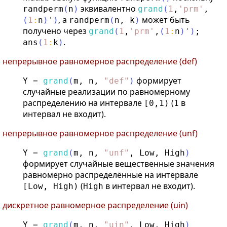
эквивалентно
randperm
(
n
)
grand
(
1
,
'
prm
'
,
, а
может быть
(
1
:
n
)
'
)
randperm
(
n
,
k
)
получено через
grand
(
1
,
'
prm
'
,
(
1
:
n
)
'
)
;
.
ans
(
1
:
k
)
непрерывное равномерное распределение (def)
формирует
Y
=
grand
(
m
,
n
,
"
def
"
)
случайные реализации по равномерному
распределению на интервале
(
в
[0,1)
1
интервал не входит).
непрерывное равномерное распределение (unf)
Y
=
grand
(
m
,
n
,
"
unf
"
,
Low
,
High
)
формирует случайные вещественные значения
равномерно распределённые на интервале
(
в интервал не входит).
[Low, High)
High
дискретное равномерное распределение (uin)
Y
=
grand
(
m
,
n
,
"
uin
"
,
Low
,
High
)