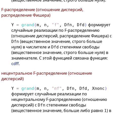
F-распределение (отношение дисперсий,
распределение Фишера)
формирует
Y
=
grand
(
m
,
n
,
"
f
"
,
Dfn
,
Dfd
)
случайные реализации по F-распределению
(отношение дисперсий, распределение Фишера) с
(вещественное значение, строго больше
Dfn
нуля) в числителе и
степенями свободы
Dfd
(вещественное значение, строго больше нуля) в
знаменателе. С этой функцией связана функция:
cdff
.
нецентральное F-распределение (отношение
дисперсий)
Y
=
grand
(
m
,
n
,
"
nf
"
,
Dfn
,
Dfd
,
Xnonc
)
формирует случайные реализации по
нецентральному F-распределению (отношению
дисперсий) с
степенями свободы
Dfn
(вещественное значение, больше либо равно
) в
1