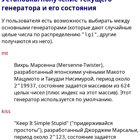
генератора и его состояния
У пользователя есть возможность выбирать между
основными генераторами (которые дают случайные
целые числа по распределению
, другие
"lgi"
получаются из него).
mt
Вихрь Марсенна (Mersenne-Twister),
разработанный японскими учёными Макото
Мацумото и Такудзи Нисимурой, период около
, состояние задаётся массивом из
2^19937
624
целых чисел (плюс индекс на этот массив). Этот
генератор используется по умолчанию.
kiss
"Keep It Simple Stupid" ("придерживайся
простоты"), разработанный Джорджем Марсальи,
период около
, состояние задаётся
2^123