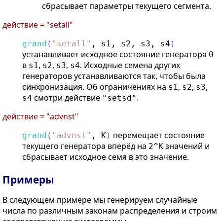
сбрасывает параметры текущего сегмента.
действие = "setall"
grand
(
"
setall
"
,
s1
,
s2
,
s3
,
s4
)
устанавливает исходное состояние генератора
0
в
,
,
,
. Исходные семена других
s1
s2
s3
s4
генераторов устанавливаются так, чтобы была
синхронизация. Об ограничениях на
,
,
,
s1
s2
s3
смотри действие
.
s4
"setsd"
действие = "advnst"
перемещает состояние
grand
(
"
advnst
"
,
K
)
текущего генератора вперёд на
значений и
2^K
сбрасывает исходное семя в это значение.
Примеры
В следующем примере мы генерируем случайные
числа по различным законам распределения и строим