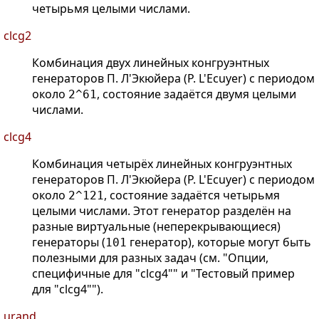
четырьмя целыми числами.
clcg2
Комбинация двух линейных конгруэнтных
генераторов П. Л'Экюйера (P. L'Ecuyer) с периодом
около
, состояние задаётся двумя целыми
2^61
числами.
clcg4
Комбинация четырёх линейных конгруэнтных
генераторов П. Л'Экюйера (P. L'Ecuyer) с периодом
около
, состояние задаётся четырьмя
2^121
целыми числами. Этот генератор разделён на
разные виртуальные (неперекрывающиеся)
генераторы (
генератор), которые могут быть
101
полезными для разных задач (см. "Опции,
специфичные для "clcg4"" и "Тестовый пример
для "clcg4"").
urand