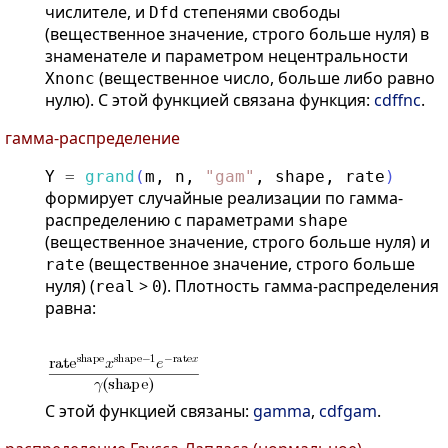
числителе, и
степенями свободы
Dfd
(вещественное значение, строго больше нуля) в
знаменателе и параметром нецентральности
(вещественное число, больше либо равно
Xnonc
нулю). С этой функцией связана функция:
cdffnc
.
гамма-распределение
Y
=
grand
(
m
,
n
,
"
gam
"
,
shape
,
rate
)
формирует случайные реализации по гамма-
распределению с параметрами
shape
(вещественное значение, строго больше нуля) и
(вещественное значение, строго больше
rate
нуля) (
>
). Плотность гамма-распределения
real
0
равна:
С этой функцией связаны:
gamma
,
cdfgam
.