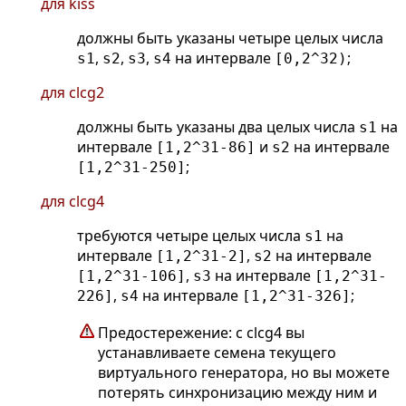
для kiss
должны быть указаны четыре целых числа
,
,
,
на интервале
;
s1
s2
s3
s4
[0,2^32)
для clcg2
должны быть указаны два целых числа
на
s1
интервале
и
на интервале
[1,2^31-86]
s2
;
[1,2^31-250]
для clcg4
требуются четыре целых числа
на
s1
интервале
,
на интервале
[1,2^31-2]
s2
,
на интервале
[1,2^31-106]
s3
[1,2^31-
,
на интервале
;
226]
s4
[1,2^31-326]
Предостережение: с clcg4 вы
устанавливаете семена текущего
виртуального генератора, но вы можете
потерять синхронизацию между ним и