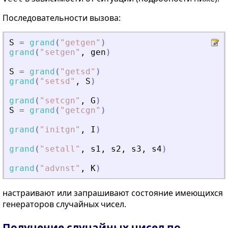
Последовательности вызова:
S
=
grand
(
"
getgen
"
)
grand
(
"
setgen
"
,
gen
)
S
=
grand
(
"
getsd
"
)
grand
(
"
setsd
"
,
S
)
grand
(
"
setcgn
"
,
G
)
S
=
grand
(
"
getcgn
"
)
grand
(
"
initgn
"
,
I
)
grand
(
"
setall
"
,
s1
,
s2
,
s3
,
s4
)
grand
(
"
advnst
"
,
K
)
настраивают или запрашивают состояние имеющихся
генераторов случайных чисел.
Получение случайных чисел по