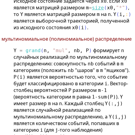
Исходное состояние задаётся через
. Если
x0
x0
является матрицей размером
,
m
=
size
(
x0
,
"
*
"
)
то
является матрицей размером
на
.
Y
m
n
Y
(
i
,
:
)
является выборочной траекторией, полученной
из исходного состояния
.
x0
(
i
)
мультиномиальное (полиномиальное) распределение
формирует
Y
=
grand
(
n
,
"
mul
"
,
nb
,
P
)
n
случайных реализаций по мультиномиальному
распределению: совокупность
событий в
nb
m
категориях (положить
"шаров" в
"ящиков").
nb
m
является вероятностью того, что событие
P(i)
будет классифицировано в категории
. Вектор-
i
столбец вероятностей
размером
P
m-1
(вероятность категории
равна
).
m
1-sum(P)
Y
имеет размер
на
. Каждый столбец
m
n
Y(:,j)
является случайной реализацией по
мультиномиальному распределению, а
Y(i,j)
является количеством событий, попавших в
категорию
(для
-того наблюдения)
i
j