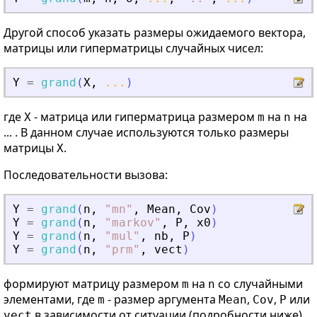
Другой способ указать размеры ожидаемого вектора,
матрицы или гиперматрицы случайных чисел:
Y
=
grand
(
X
,
...
)
где
- матрица или гиперматрица размером
на
на
X
m
n
... . В данном случае используются только размеры
матрицы
.
X
Последовательности вызова:
Y
=
grand
(
n
,
"
mn
"
,
Mean
,
Cov
)
Y
=
grand
(
n
,
"
markov
"
,
P
,
x0
)
Y
=
grand
(
n
,
"
mul
"
,
nb
,
P
)
Y
=
grand
(
n
,
"
prm
"
,
vect
)
формируют матрицу размером
на
со случайными
m
n
элементами, где
- размер аргумента
,
,
или
m
Mean
Cov
P
в зависимости от ситуации (подробности ниже).
vect