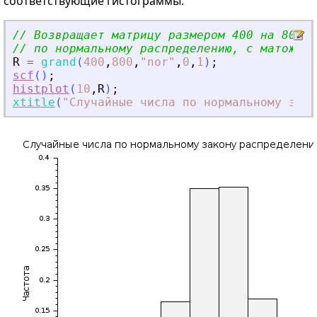
соответствующие гистограммы.
// Возвращает матрицу размером 400 на 800 с
// по нормальному распределению, с матожида
R
=
grand
(
400
,
800
,
"
nor
"
,
0
,
1
)
;
scf
(
)
;
histplot
(
10
,
R
)
;
xtitle
(
"
Случайные числа по нормальному зако