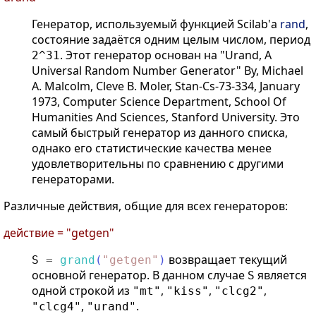
Генератор, используемый функцией Scilab'а
rand
,
состояние задаётся одним целым числом, период
. Этот генератор основан на "Urand, A
2^31
Universal Random Number Generator" By, Michael
A. Malcolm, Cleve B. Moler, Stan-Cs-73-334, January
1973, Computer Science Department, School Of
Humanities And Sciences, Stanford University. Это
самый быстрый генератор из данного списка,
однако его статистические качества менее
удовлетворительны по сравнению с другими
генераторами.
Различные действия, общие для всех генераторов:
действие = "getgen"
возвращает текущий
S
=
grand
(
"
getgen
"
)
основной генератор. В данном случае
является
S
одной строкой из
,
,
,
"mt"
"kiss"
"clcg2"
,
.
"clcg4"
"urand"