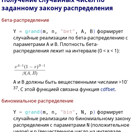
заданному закону распределения
бета-распределение
формирует
Y
=
grand
(
m
,
n
,
"
bet
"
,
A
,
B
)
случайные реализации по бета-распределению с
параметрами
и
. Плотность бета-
A
B
распределения лежит на интервале (0 < x < 1):
-
и
должны быть вещественными числами >10
A
B
37
. С этой функцией связана функция
cdfbet
.
биномиальное распределение
формирует
Y
=
grand
(
m
,
n
,
"
bin
"
,
N
,
p
)
случайные реализации по биномиальному закону
распределения с параметрами
(положительное
N
целое) и
(вещественное число на интервале
p