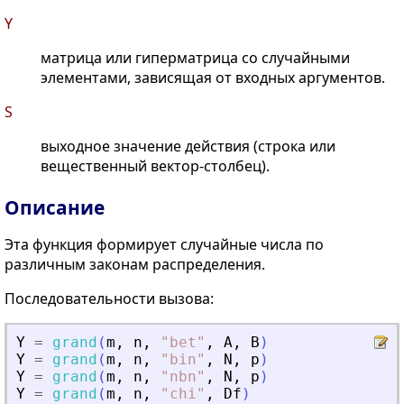
Y
матрица или гиперматрица со случайными
элементами, зависящая от входных аргументов.
S
выходное значение действия (строка или
вещественный вектор-столбец).
Описание
Эта функция формирует случайные числа по
различным законам распределения.
Последовательности вызова:
Y
=
grand
(
m
,
n
,
"
bet
"
,
A
,
B
)
Y
=
grand
(
m
,
n
,
"
bin
"
,
N
,
p
)
Y
=
grand
(
m
,
n
,
"
nbn
"
,
N
,
p
)
Y
=
grand
(
m
,
n
,
"
chi
"
,
Df
)