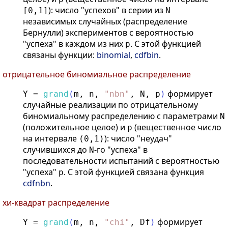
): число "успехов" в серии из
[0,1]
N
независимых случайных (распределение
Бернулли) экспериментов с вероятностью
"успеха" в каждом из них
. С этой функцией
p
связаны функции:
binomial
,
cdfbin
.
отрицательное биномиальное распределение
формирует
Y
=
grand
(
m
,
n
,
"
nbn
"
,
N
,
p
)
случайные реализации по отрицательному
биномиальному распределению с параметрами
N
(положительное целое) и
(вещественное число
p
на интервале
): число "неудач"
(0,1)
случившихся до
-го "успеха" в
N
последовательности испытаний с вероятностью
"успеха"
. С этой функцией связана функция
p
cdfnbn
.
хи-квадрат распределение
формирует
Y
=
grand
(
m
,
n
,
"
chi
"
,
Df
)