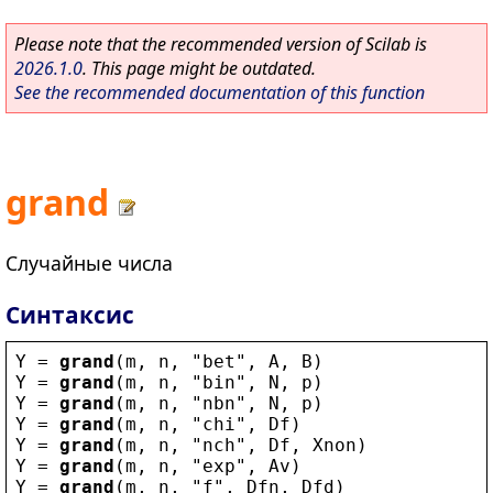
Please note that the recommended version of Scilab is
2026.1.0
. This page might be outdated.
See the recommended documentation of this function
grand
Случайные числа
Синтаксис
Y
 = 
grand
(
m
, 
n
, 
"
bet
"
, 
A
, 
B
)
Y
 = 
grand
(
m
, 
n
, 
"
bin
"
, 
N
, 
p
)
Y
 = 
grand
(
m
, 
n
, 
"
nbn
"
, 
N
, 
p
)
Y
 = 
grand
(
m
, 
n
, 
"
chi
"
, 
Df
)
Y
 = 
grand
(
m
, 
n
, 
"
nch
"
, 
Df
, 
Xnon
)
Y
 = 
grand
(
m
, 
n
, 
"
exp
"
, 
Av
)
Y
 = 
grand
(
m
, 
n
, 
"
f
"
, 
Dfn
, 
Dfd
)