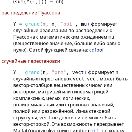
(
).
sum(Y(:,j)) = nb
распределение Пуассона
формирует
Y
=
grand
(
m
,
n
,
"
poi
"
,
mu
)
случайные реализации по распределению
Пуассона с математическим ожиданием
mu
(вещественное значение, больше либо равно
нулю). С этой функцией связана:
cdfpoi
.
случайные перестановки
формирует
Y
=
grand
(
n
,
"
prm
"
,
vect
)
n
случайных перестановок
.
может быть
vect
vect
вектор-столбцов вещественных чисел или
вектором, матрицей или гиперматрицей
комплексных, целых, логических,
полиномиальных или строковых значений;
полной или разрежённой. Из-за стековой
структуры,
не должен и не может быть
vect
вектор-строкой. Эта возможность перекрывает
Matlab'овскую функцию
поскольку
randperm
(
)