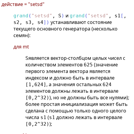
действие = "setsd"
и
grand
(
"
setsd
"
,
S
)
grand
(
"
setsd
"
,
s1
[
,
устанавливают состояние
s2
,
s3
,
s4
]
)
текущего основного генератора (несколько
семян):
для mt
является вектор-столбцом целых чисел с
S
количеством элементов
(значение
625
первого элемента вектора является
индексом и должно быть в интервале
, а значения остальных
[1,624]
624
элементов должны лежать в интервале
), но не должны быть все нулями);
[0,2^32)
более простая инициализация может быть
сделана с помощью только одного целого
числа
(
должно лежать в интервале
s1
s1
);
[0,2^32)