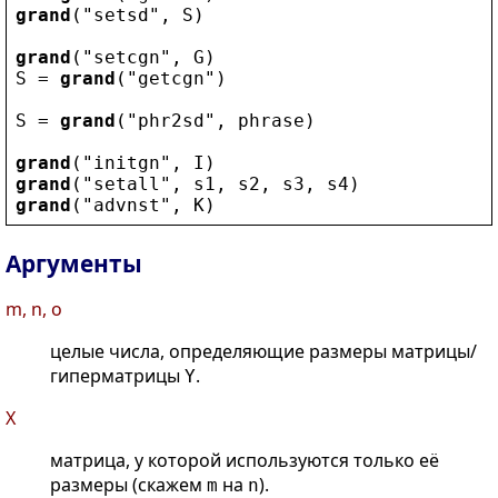
grand
(
"
setsd
"
, 
S
)
grand
(
"
setcgn
"
, 
G
)
S
 = 
grand
(
"
getcgn
"
)
S
 = 
grand
(
"
phr2sd
"
, 
phrase
)
grand
(
"
initgn
"
, 
I
)
grand
(
"
setall
"
, 
s1
, 
s2
, 
s3
, 
s4
)
grand
(
"
advnst
"
, 
K
)
Аргументы
m, n, o
целые числа, определяющие размеры матрицы/
гиперматрицы
.
Y
X
матрица, у которой используются только её
размеры (скажем
на
).
m
n