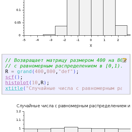
// Возвращает матрицу размером 400 на 800 с
// с равномерным распределением в [0,1).
R
=
grand
(
400
,
800
,
"
def
"
)
;
scf
(
)
;
histplot
(
10
,
R
)
;
xtitle
(
"
Случайные числа с равномерным распр