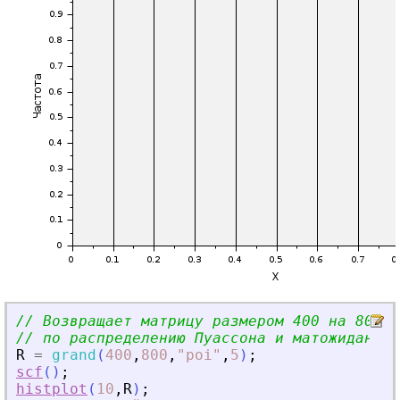
// Возвращает матрицу размером 400 на 800 с
// по распределению Пуассона и матожиданием
R
=
grand
(
400
,
800
,
"
poi
"
,
5
)
;
scf
(
)
;
histplot
(
10
,
R
)
;