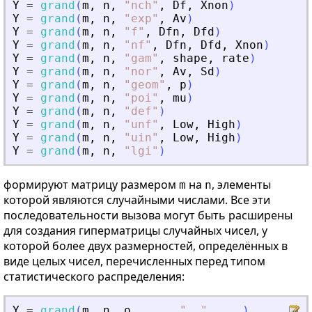
Y
=
grand
(
m
,
n
,
"
nch
"
,
Df
,
Xnon
)
Y
=
grand
(
m
,
n
,
"
exp
"
,
Av
)
Y
=
grand
(
m
,
n
,
"
f
"
,
Dfn
,
Dfd
)
Y
=
grand
(
m
,
n
,
"
nf
"
,
Dfn
,
Dfd
,
Xnon
)
Y
=
grand
(
m
,
n
,
"
gam
"
,
shape
,
rate
)
Y
=
grand
(
m
,
n
,
"
nor
"
,
Av
,
Sd
)
Y
=
grand
(
m
,
n
,
"
geom
"
,
p
)
Y
=
grand
(
m
,
n
,
"
poi
"
,
mu
)
Y
=
grand
(
m
,
n
,
"
def
"
)
Y
=
grand
(
m
,
n
,
"
unf
"
,
Low
,
High
)
Y
=
grand
(
m
,
n
,
"
uin
"
,
Low
,
High
)
Y
=
grand
(
m
,
n
,
"
lgi
"
)
формируют матрицу размером
на
, элементы
m
n
которой являются случайными числами. Все эти
последовательности вызова могут быть расширены
для создания гиперматрицы случайных чисел, у
которой более двух размерностей, определённых в
виде целых чисел, перечисленных перед типом
статистического распределения:
Y
=
grand
(
m
,
n
,
o
,
...
,
"
.
.
"
,
...
)