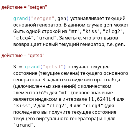
действие = "setgen"
устанавливает текущий
grand
(
"
setgen
"
,
gen
)
основной генератор. В данном случае
может
gen
быть одной строкой из
,
,
,
"mt"
"kiss"
"clcg2"
,
. Заметьте, что этот вызов
"clcg4"
"urand"
возвращает новый текущий генератор, т.е.
.
gen
действие = "getsd"
получает текущее
S
=
grand
(
"
getsd
"
)
состояние (текущие семена) текущего основного
генератора.
задаётся в виде вектор-столбца
S
(целочисленных значений) с количеством
элементов
для
(первое значение
625
"mt"
является индексом в интервале
),
для
[1,624]
4
,
для
,
для
(для
"kiss"
2
"clcg2"
4
"clcg4"
последнего вы получите текущее состояние
текущего виртуального генератора) и
для
1
.
"urand"