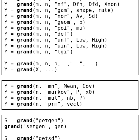
Y
 = 
grand
(
m
, 
n
, 
"
nf
"
, 
Dfn
, 
Dfd
, 
Xnon
)
Y
 = 
grand
(
m
, 
n
, 
"
gam
"
, 
shape
, 
rate
)
Y
 = 
grand
(
m
, 
n
, 
"
nor
"
, 
Av
, 
Sd
)
Y
 = 
grand
(
m
, 
n
, 
"
geom
"
, 
p
)
Y
 = 
grand
(
m
, 
n
, 
"
poi
"
, 
mu
)
Y
 = 
grand
(
m
, 
n
, 
"
def
"
)
Y
 = 
grand
(
m
, 
n
, 
"
unf
"
, 
Low
, 
High
)
Y
 = 
grand
(
m
, 
n
, 
"
uin
"
, 
Low
, 
High
)
Y
 = 
grand
(
m
, 
n
, 
"
lgi
"
)
Y
 = 
grand
(
m
, 
n
, 
o
,..,
"
..
"
,...)
Y
 = 
grand
(
X
, ...)
Y
 = 
grand
(
n
, 
"
mn
"
, 
Mean
, 
Cov
)
Y
 = 
grand
(
n
, 
"
markov
"
, 
P
, 
x0
)
Y
 = 
grand
(
n
, 
"
mul
"
, 
nb
, 
P
)
Y
 = 
grand
(
n
, 
"
prm
"
, 
vect
)
S
 = 
grand
(
"
getgen
"
)
grand
(
"
setgen
"
, 
gen
)
S
 = 
grand
(
"
getsd
"
)