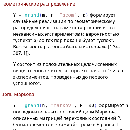
геометрическое распределение
формирует
Y
=
grand
(
m
,
n
,
"
geom
"
,
p
)
случайные реализации по геометрическому
распределению с параметром
: количество
p
независимых экспериментов (с вероятностью
"успеха"
) до тех пор пока не будет "успех".
p
Вероятность
должна быть в интервале [1.3e-
p
307, 1]).
состоит из положительных целочисленных
Y
вещественных чисел, которые означают "число
экспериментов, проведённых до первого
успешного".
цепь Маркова
формирует
Y
=
grand
(
n
,
"
markov
"
,
P
,
x0
)
n
последовательных состояний цепи Маркова,
описанных матрицей переходных состояний
.
P
Сумма элементов в каждой строке в
равна
.
P
1