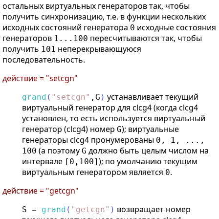
остальных виртуальных генераторов так, чтобы
получить синхронизацию, т.е. в функции нескольких
исходных состояний генератора
исходные состояния
0
генераторов
пересчитываются так, чтобы
1...100
получить
неперекрывающуюся
101
последовательность.
действие = "setcgn"
устанавливает текущий
grand
(
"
setcgn
"
,
G
)
виртуальный генератор для clcg4 (когда clcg4
установлен, то есть используется виртуальный
генератор (clcg4) номер
); виртуальные
G
генераторы clcg4 пронумерованы
0, 1, ...,
(а поэтому
должно быть целым числом на
100
G
интервале
); по умолчанию текущим
[0,100]
виртуальным генератором является
.
0
действие = "getcgn"
возвращает номер
S
=
grand
(
"
getcgn
"
)