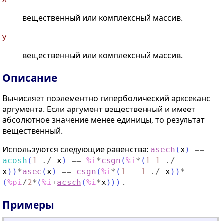
вещественный или комплексный массив.
y
вещественный или комплексный массив.
Описание
Вычисляет поэлементно гиперболический арксеканс
аргумента. Если аргумент вещественный и имеет
абсолютное значение менее единицы, то результат
вещественный.
Используются следующие равенства:
asech
(
x
)
==
acosh
(
1
./
x
)
==
%i
*
csgn
(
%i
*
(
1
−
1
./
x
)
)
*
asec
(
x
)
==
csgn
(
%i
*
(
1
−
1
./
x
)
)
*
.
(
%pi
/
2
*
(
%i
+
acsch
(
%i
*
x
)
)
)
Примеры