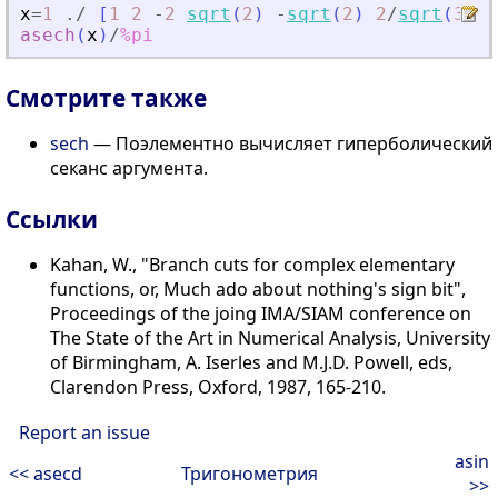
x
=
1
./
[
1
2
-
2
sqrt
(
2
)
-
sqrt
(
2
)
2
/
sqrt
(
3
)
-
asech
(
x
)
/
%pi
Смотрите также
sech
— Поэлементно вычисляет гиперболический
секанс аргумента.
Сcылки
Kahan, W., "Branch cuts for complex elementary
functions, or, Much ado about nothing's sign bit",
Proceedings of the joing IMA/SIAM conference on
The State of the Art in Numerical Analysis, University
of Birmingham, A. Iserles and M.J.D. Powell, eds,
Clarendon Press, Oxford, 1987, 165-210.
Report an issue
asin
<< asecd
Тригонометрия
>>