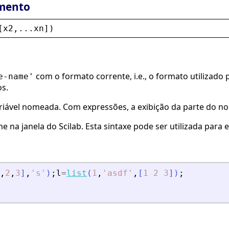
mento
[
x2
,...
xn
])
com o formato corrente, i.e., o formato utilizado p
e-name'
os.
iável nomeada. Com expressões, a exibição da parte do nom
 na janela do Scilab. Esta sintaxe pode ser utilizada para 
,
2
,
3
]
,
'
s
'
)
;
l
=
list
(
1
,
'
asdf
'
,
[
1
2
3
]
)
;