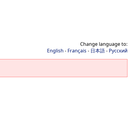
Change language to:
English
-
Français
-
日本語
-
Русский