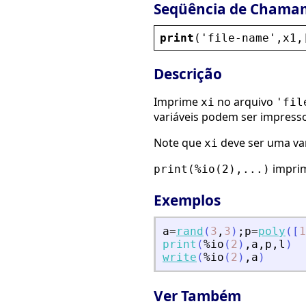
Seqüência de Chama
print
(
'
file
-
name
'
,
x1
,
Descrição
Imprime
no arquivo
xi
'fil
variáveis podem ser impress
Note que
deve ser uma var
xi
imprime
print(%io(2),...)
Exemplos
a
=
rand
(
3
,
3
)
;
p
=
poly
(
[
1
print
(
%io
(
2
)
,
a
,
p
,
l
)
write
(
%io
(
2
)
,
a
)
Ver Também