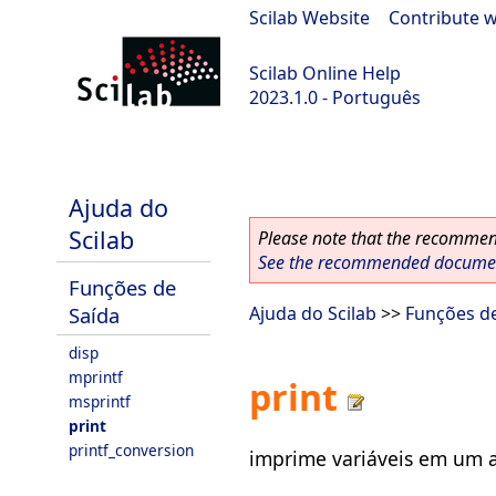
Scilab Website
|
Contribute w
Scilab Online Help
2023.1.0 - Português
scilab-branch-minor
Ajuda do
Scilab
Please note that the recommend
See the recommended document
Funções de
Saída
Ajuda do Scilab
>>
Funções de
disp
mprintf
print
msprintf
print
printf_conversion
imprime variáveis em um 