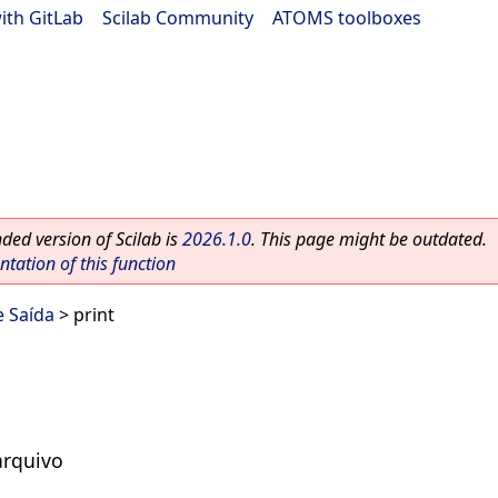
ith GitLab
|
Scilab Community
|
ATOMS toolboxes
ed version of Scilab is
2026.1.0
. This page might be outdated.
ation of this function
 Saída
> print
arquivo