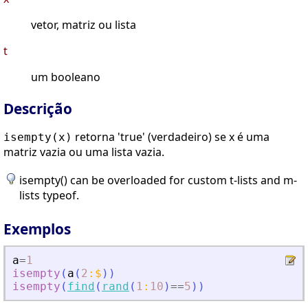
vetor, matriz ou lista
t
um booleano
Descrição
retorna 'true' (verdadeiro) se x é uma
isempty(x)
matriz vazia ou uma lista vazia.
isempty() can be overloaded for custom t-lists and m-
lists typeof.
Exemplos
a
=
1
isempty
(
a
(
2
:
$
)
)
isempty
(
find
(
rand
(
1
:
10
)
==
5
)
)