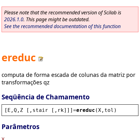
Please note that the recommended version of Scilab is
2026.1.0
. This page might be outdated.
See the recommended documentation of this function
ereduc
computa de forma escada de colunas da matriz por
transformações qz
Seqüência de Chamamento
[
E
,
Q
,
Z
 [,
stair
 [,
rk
]]]=
ereduc
(
X
,
tol
)
Parâmetros
X