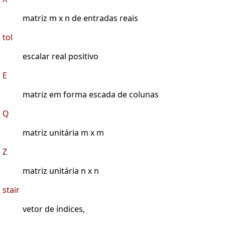
matriz m x n de entradas reais
tol
escalar real positivo
E
matriz em forma escada de colunas
Q
matriz unitária m x m
Z
matriz unitária n x n
stair
vetor de índices,