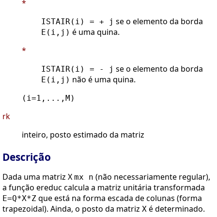
*
se o elemento da borda
ISTAIR(i) = + j
é uma quina.
E(i,j)
*
se o elemento da borda
ISTAIR(i) = - j
não é uma quina.
E(i,j)
(i=1,...,M)
rk
inteiro, posto estimado da matriz
Descrição
Dada uma matriz X
(não necessariamente regular),
mx n
a função ereduc calcula a matriz unitária transformada
que está na forma escada de colunas (forma
E=Q*X*Z
trapezoidal). Ainda, o posto da matriz
é determinado.
X