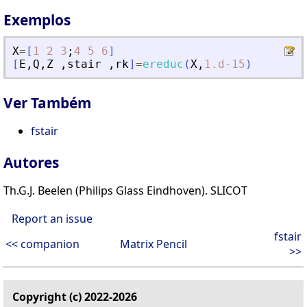
Exemplos
X
=
[
1
2
3
;
4
5
6
]
[
E
,
Q
,
Z
,
stair
,
rk
]
=
ereduc
(
X
,
1.d-15
)
Ver Também
fstair
Autores
Th.G.J. Beelen (Philips Glass Eindhoven). SLICOT
Report an issue
fstair
<< companion
Matrix Pencil
>>
Copyright (c) 2022-2026