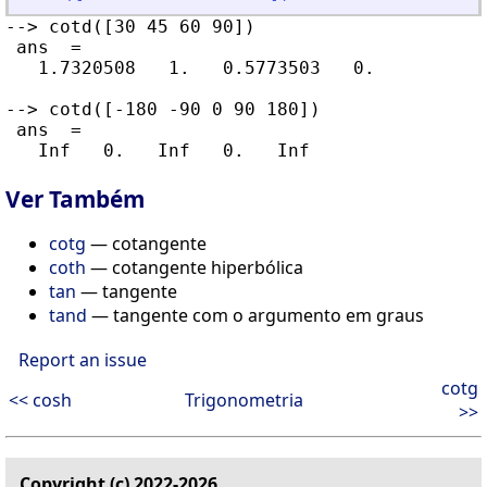
--> cotd([30 45 60 90])

 ans  =

   1.7320508   1.   0.5773503   0.

--> cotd([-180 -90 0 90 180])

 ans  =

Ver Também
cotg
— cotangente
coth
— cotangente hiperbólica
tan
— tangente
tand
— tangente com o argumento em graus
Report an issue
cotg
<< cosh
Trigonometria
>>
Copyright (c) 2022-2026