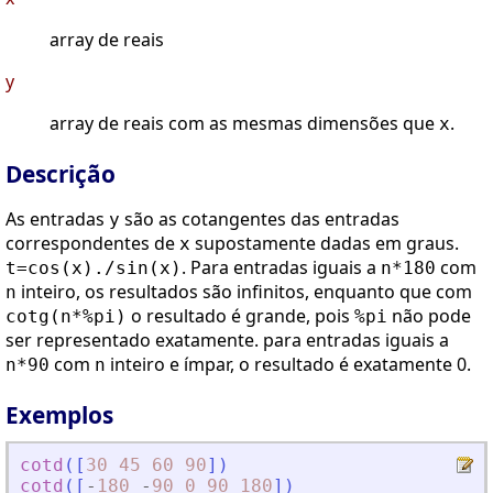
array de reais
y
array de reais com as mesmas dimensões que
.
x
Descrição
As entradas
são as cotangentes das entradas
y
correspondentes de
supostamente dadas em graus.
x
. Para entradas iguais a
com
t=cos(x)./sin(x)
n*180
inteiro, os resultados são infinitos, enquanto que com
n
o resultado é grande, pois
não pode
cotg(n*%pi)
%pi
ser representado exatamente. para entradas iguais a
com
inteiro e ímpar, o resultado é exatamente 0.
n*90
n
Exemplos
cotd
(
[
30
45
60
90
]
)
cotd
(
[
-
180
-
90
0
90
180
]
)