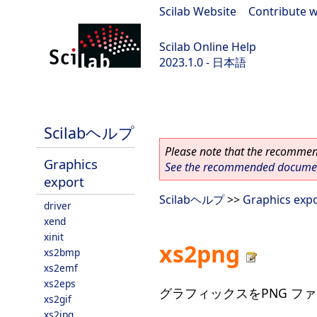
Scilab Website
|
Contribute w
Scilab Online Help
2023.1.0 - 日本語
scilab-branch-minor
Scilabヘルプ
Please note that the recommend
Graphics
See the recommended document
export
Scilabヘルプ
>>
Graphics exp
driver
xend
xinit
xs2png
xs2bmp
xs2emf
xs2eps
グラフィックスをPNG ファ
xs2gif
xs2jpg