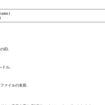
name
)
)
ID.
ドル.
るファイルの名前.