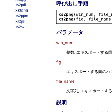
呼び出し手順
xs2pdf
xs2png
xs2png
(
win_num
, 
file_
xs2ppm
xs2png
(
fig
, 
file_name
xs2ps
xs2svg
パラメータ
win_num
整数, エキスポートする図の
fig
エキスポートする図のハン
file_name
文字列, エキスポートす
説明