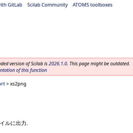
ith GitLab
|
Scilab Community
|
ATOMS toolboxes
ed version of Scilab is
2026.1.0
. This page might be outdated.
ation of this function
ort
> xs2png
イルに出力.