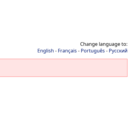
Change language to:
English
-
Français
-
Português
-
Русский