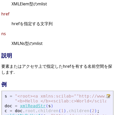
XMLElem型のmlist
href
hrefを指定する文字列
ns
XMLNs型のmlist
説明
要素またはアクセサ上で指定したhrefを有する名前空間を探
します.
例
s
=
"
<
root
>
<
a xmlns:scilab=""http://www.sci
"
<
b
>
Hello 
<
/b
>
<
scilab:c
>
World
<
/scilab:c
doc
=
xmlReadStr
(
s
)
c
=
doc
.
root
.
children
(
1
)
.
children
(
2
)
;