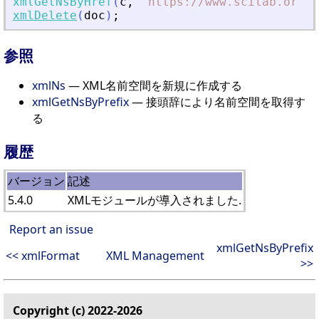
xmlGetNsByHref
(
c
,
"
https://www.scilab.org
"
)
xmlDelete
(
doc
)
;
参照
xmlNs
— XML名前空間を新規に作成する
xmlGetNsByPrefix
— 接頭辞により名前空間を取得す
る
履歴
バージョン
記述
5.4.0
XMLモジュールが導入されました.
Report an issue
xmlGetNsByPrefix
<< xmlFormat
XML Management
>>
Copyright (c) 2022-2026