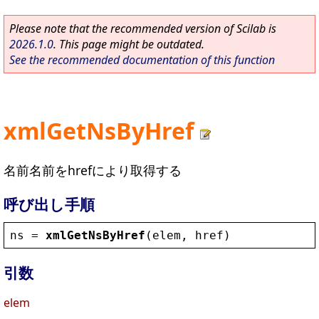
Please note that the recommended version of Scilab is
2026.1.0
. This page might be outdated.
See the recommended documentation of this function
xmlGetNsByHref
名前名前をhrefにより取得する
呼び出し手順
ns
 = 
xmlGetNsByHref
(
elem
, 
href
)
引数
elem