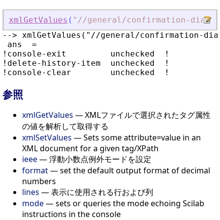
xmlGetValues
(
"
//general/confirmation-dialog
--> xmlGetValues("//general/confirmation-dia
 ans  =

!console-exit         unchecked  !

!delete-history-item  unchecked  !

参照
xmlGetValues
— XMLファイルで選択されたタグ属性
の値を解析して取得する
xmlSetValues
— Sets some attribute=value in an
XML document for a given tag/XPath
ieee
— 浮動小数点例外モードを設定
format
— set the default output format of decimal
numbers
lines
— 表示に使用される行および列
mode
— sets or queries the mode echoing Scilab
instructions in the console