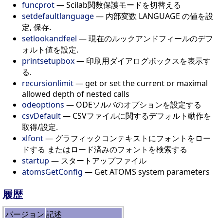
funcprot
— Scilab関数保護モードを切替える
setdefaultlanguage
— 内部変数 LANGUAGE の値を設
定, 保存.
setlookandfeel
— 現在のルックアンドフィールのデフ
ォルト値を設定.
printsetupbox
— 印刷用ダイアログボックスを表示す
る.
recursionlimit
— get or set the current or maximal
allowed depth of nested calls
odeoptions
— ODEソルバのオプションを設定する
csvDefault
— CSVファイルに関するデフォルト動作を
取得/設定.
xlfont
— グラフィックコンテキストにフォントをロー
ドする またはロード済みのフォントを検索する
startup
— スタートアップファイル
atomsGetConfig
— Get ATOMS system parameters
履歴
バージョン
記述