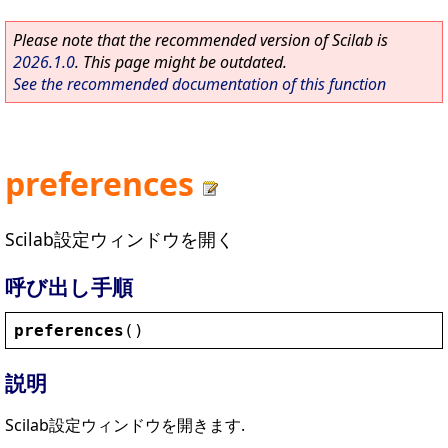
Please note that the recommended version of Scilab is
2026.1.0
. This page might be outdated.
See the recommended documentation of this function
preferences
Scilab設定ウィンドウを開く
呼び出し手順
preferences
()
説明
Scilab設定ウィンドウを開きます.