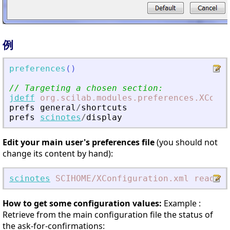
例
preferences
(
)
// Targeting a chosen section:
jdeff
org.scilab.modules.preferences.XConfi
prefs
general
/
shortcuts
prefs
scinotes
/
display
Edit your main user's preferences file
(you should not
change its content by hand):
scinotes
SCIHOME
/XConfiguration.xml
readonl
How to get some configuration values:
Example :
Retrieve from the main configuration file the status of
the ask-for-confirmations: