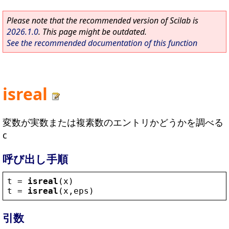
Please note that the recommended version of Scilab is
2026.1.0
. This page might be outdated.
See the recommended documentation of this function
isreal
変数が実数または複素数のエントリかどうかを調べる
c
呼び出し手順
t
 = 
isreal
(
x
)
t
 = 
isreal
(
x
,
eps
)
引数