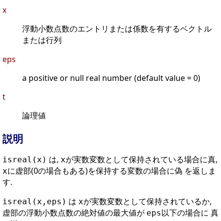
x
浮動小数点数のエントリまたは係数を有するベクトル
または行列
eps
a positive or null real number (default value = 0)
t
論理値
説明
は,
が実数変数として保持されている場合に真,
isreal(x)
x
に虚部(0の場合もある)を保持する変数の場合に偽 を返しま
x
す.
は
が実数変数として保持されているか,
isreal(x,eps)
x
虚部の浮動小数点数の絶対値の最大値が
以下の場合に 真
eps