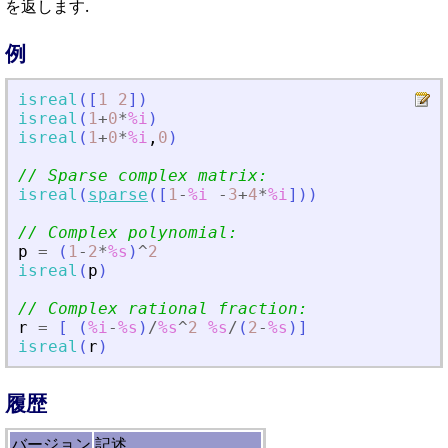
を返します.
例
isreal
(
[
1
2
]
)
isreal
(
1
+
0
*
%i
)
isreal
(
1
+
0
*
%i
,
0
)
// Sparse complex matrix:
isreal
(
sparse
(
[
1
-
%i
-
3
+
4
*
%i
]
)
)
// Complex polynomial:
p
=
(
1
-
2
*
%s
)
^
2
isreal
(
p
)
// Complex rational fraction:
r
=
[
(
%i
-
%s
)
/
%s
^
2
%s
/
(
2
-
%s
)
]
isreal
(
r
)
履歴
バージョン
記述