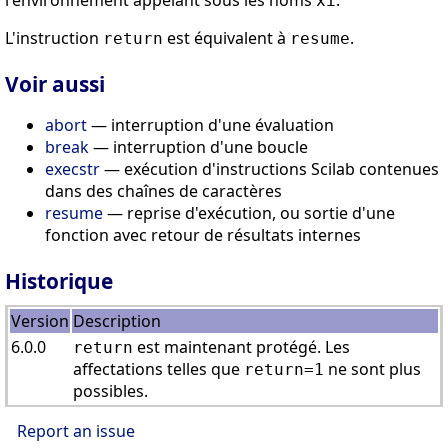
l'environnement appelant sous les noms
.
xi
L'instruction
est équivalent à
.
return
resume
Voir aussi
abort
— interruption d'une évaluation
break
— interruption d'une boucle
execstr
— exécution d'instructions Scilab contenues
dans des chaînes de caractères
resume
— reprise d'exécution, ou sortie d'une
fonction avec retour de résultats internes
Historique
Version
Description
6.0.0
est maintenant protégé. Les
return
affectations telles que
ne sont plus
return=1
possibles.
Report an issue